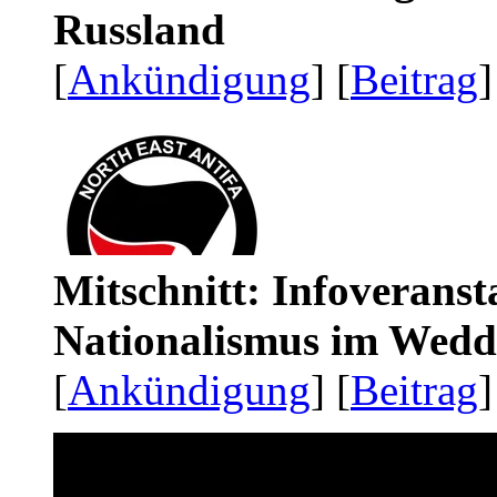
Russland
[
Ankündigung
] [
Beitrag
]
Mitschnitt: Infoveranst
Nationalismus im Wedd
[
Ankündigung
] [
Beitrag
]