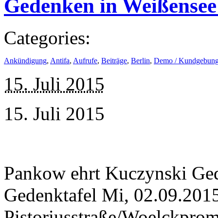
Gedenken in Weißensee
Categories:
Ankündigung
,
Antifa
,
Aufrufe
,
Beiträge
,
Berlin
,
Demo / Kundgebun
15. Juli 2015
15. Juli 2015
Pankow ehrt Kuczynski Ge
Gedenktafel Mi, 02.09.2015
Pistoriusstraße/Woelckpro