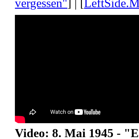
vergessen"
] | [
LeftSide.M
Video: 8. Mai 1945 - "