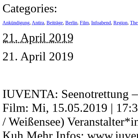
Categories:
Ankündigung
,
Antira
,
Beiträge
,
Berlin
,
Film
,
Infoabend
,
Region
,
The
21. April 2019
21. April 2019
IUVENTA: Seenotrettung – 
Film: Mi, 15.05.2019 | 17:
/ Weißensee) Veranstalter*
Kuh Mehr Infos: www.iuvent