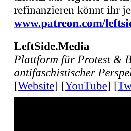
refinanzieren könnt ihr j
www.patreon.com/lefts
LeftSide.Media
Plattform für Protest &
antifaschistischer Perspe
[
Website
] [
YouTube
] [
Tw