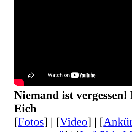
Niemand ist vergessen! 
Eich
[
Fotos
] | [
Video
] | [
Ankü