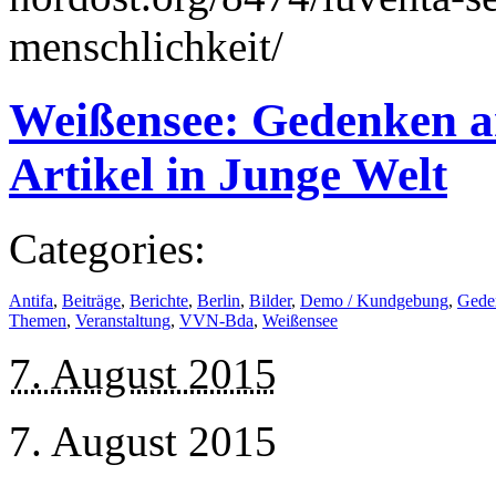
menschlichkeit/
Weißensee: Gedenken a
Artikel in Junge Welt
Categories:
Antifa
,
Beiträge
,
Berichte
,
Berlin
,
Bilder
,
Demo / Kundgebung
,
Gede
Themen
,
Veranstaltung
,
VVN-Bda
,
Weißensee
7. August 2015
7. August 2015