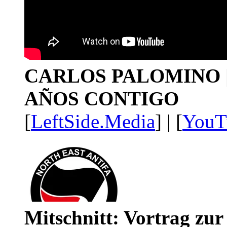
CARLOS PALOMINO | 1
AÑOS CONTIGO
[
LeftSide.Media
] | [
YouT
Mitschnitt: Vortrag zu