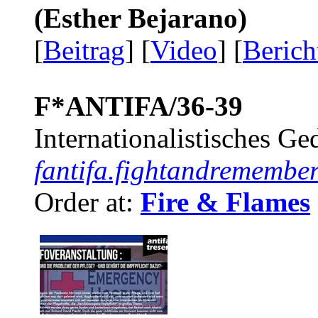
(Esther Bejarano)
[
Beitrag
] [
Video
] [
Berich
F*ANTIFA/36-39
Internationalistisches G
fantifa.fightandremember
Order at:
Fire & Flames