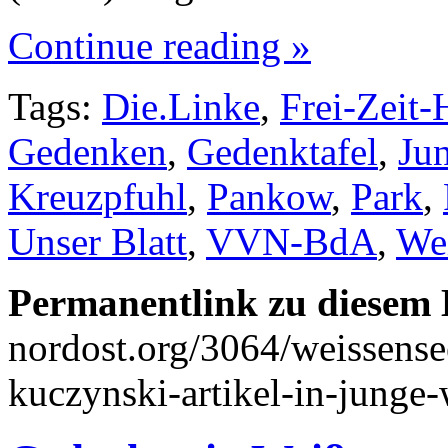
Continue reading »
Tags:
Die.Linke
,
Frei-Zeit-
Gedenken
,
Gedenktafel
,
Ju
Kreuzpfuhl
,
Pankow
,
Park
,
Unser Blatt
,
VVN-BdA
,
We
Permanentlink zu diesem 
nordost.org/3064/weissense
kuczynski-artikel-in-junge-