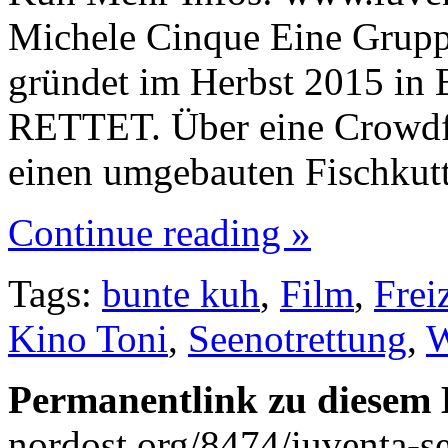
Michele Cinque Eine Grupp
gründet im Herbst 2015 in 
RETTET. Über eine Crowdf
einen umgebauten Fischkut
Continue reading »
Tags:
bunte kuh
,
Film
,
Frei
Kino Toni
,
Seenotrettung
,
W
Permanentlink zu diesem 
nordost.org/8474/iuventa-se