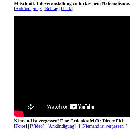
Mitschnitt: Infoveranstaltung zu türkischem Nationalismu
[
Ankündigung
] [
Beitrag
] [
Link
]
Niemand ist vergessen! Eine Gedenktafel für Dieter Eich
[
Fotos
] | [
Video
] | [
Ankündigung
] | [
"Niemand ist vergessen"
] |