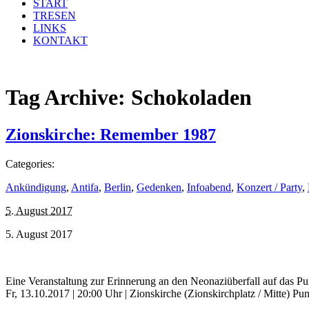
START
TRESEN
LINKS
KONTAKT
Tag Archive:
Schokoladen
Zionskirche: Remember 1987
Categories:
Ankündigung
,
Antifa
,
Berlin
,
Gedenken
,
Infoabend
,
Konzert / Party
,
5. August 2017
5. August 2017
Eine Veranstaltung zur Erinnerung an den Neonaziüberfall auf das P
Fr, 13.10.2017 | 20:00 Uhr | Zionskirche (Zionskirchplatz / Mitte)