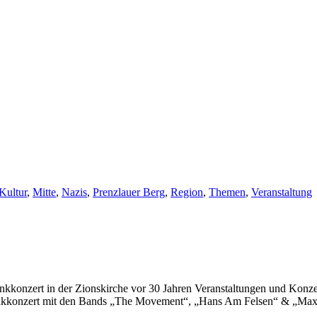
Kultur
,
Mitte
,
Nazis
,
Prenzlauer Berg
,
Region
,
Themen
,
Veranstaltung
unkkonzert in der Zionskirche vor 30 Jahren Veranstaltungen und Konz
 Punkkonzert mit den Bands „The Movement“, „Hans Am Felsen“ & „Max.