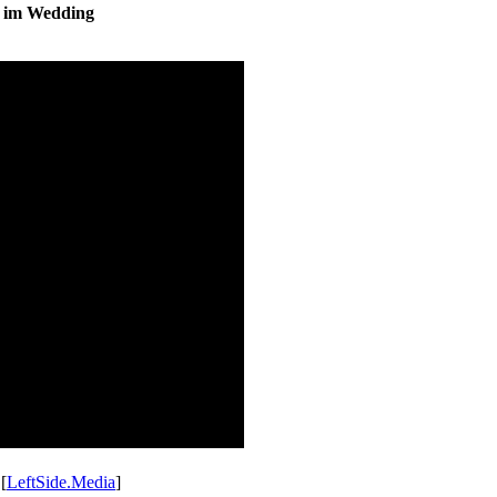
s im Wedding
 [
LeftSide.Media
]