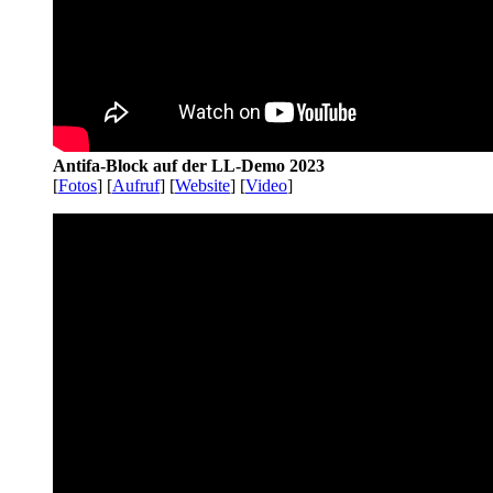
Antifa-Block auf der LL-Demo 2023
[
Fotos
] [
Aufruf
] [
Website
] [
Video
]