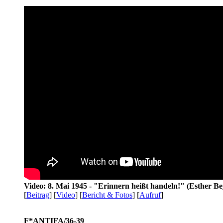
Video: 8. Mai 1945 - "Erinnern heißt handeln!" (Esther Be
[
Beitrag
] [
Video
] [
Bericht & Fotos
] [
Aufruf
]
F*ANTIFA/36-39