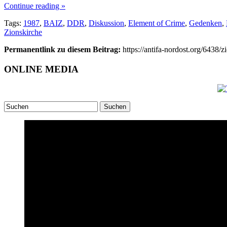
Continue reading »
Tags:
1987
,
BAIZ
,
DDR
,
Diskussion
,
Element of Crime
,
Gedenken
,
Zionskirche
Permanentlink zu diesem Beitrag:
https://antifa-nordost.org/6438
ONLINE MEDIA
Suchen