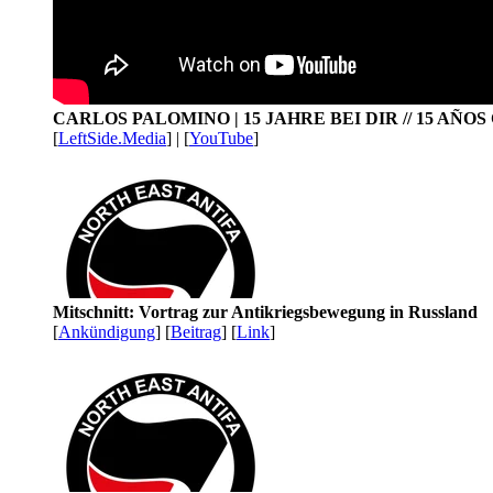
CARLOS PALOMINO | 15 JAHRE BEI DIR // 15 AÑO
[
LeftSide.Media
] | [
YouTube
]
Mitschnitt: Vortrag zur Antikriegsbewegung in Russland
[
Ankündigung
] [
Beitrag
] [
Link
]