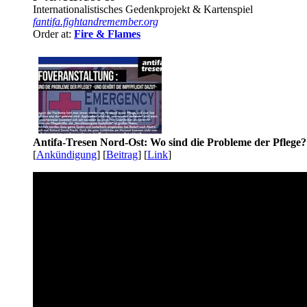
Internationalistisches Gedenkprojekt & Kartenspiel
fantifa.fightandremember.org
Order at:
Fire & Flames
Antifa-Tresen Nord-Ost: Wo sind die Probleme der Pflege?
[
Ankündigung
] [
Beitrag
] [
Link
]