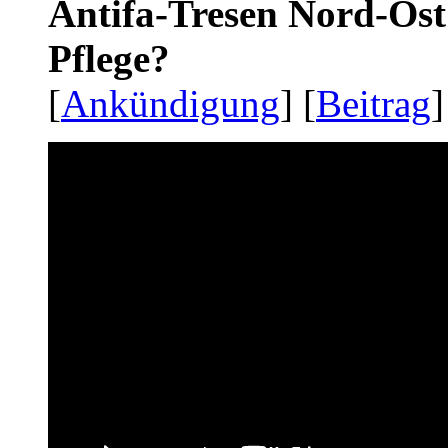
Antifa-Tresen Nord-Ost
Pflege?
[
Ankündigung
] [
Beitrag
]