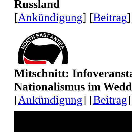
Russland
[
Ankündigung
] [
Beitrag
]
Mitschnitt: Infoveranst
Nationalismus im Wedd
[
Ankündigung
] [
Beitrag
]