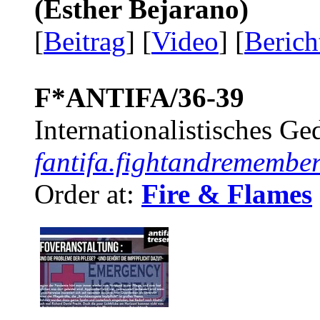
(Esther Bejarano)
[
Beitrag
] [
Video
] [
Berich
F*ANTIFA/36-39
Internationalistisches G
fantifa.fightandremember
Order at:
Fire & Flames