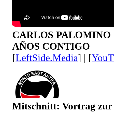
CARLOS PALOMINO | 1
AÑOS CONTIGO
[
LeftSide.Media
] | [
YouT
Mitschnitt: Vortrag zu