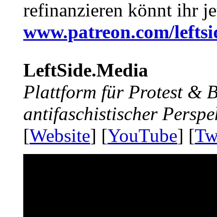
refinanzieren könnt ihr j
www.patreon.com/lefts
LeftSide.Media
Plattform für Protest &
antifaschistischer Perspe
[
Website
] [
YouTube
] [
Tw