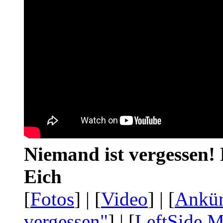
Niemand ist vergessen! 
Eich
[
Fotos
] | [
Video
] | [
Ankü
vergessen"
] | [
LeftSide.M