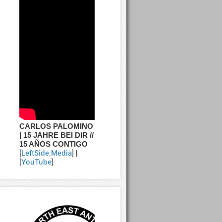
CARLOS PALOMINO
| 15 JAHRE BEI DIR //
15 AÑOS CONTIGO
[
LeftSide.Media
] |
[
YouTube
]