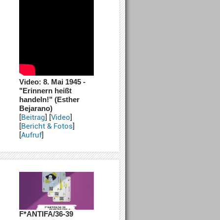
Video: 8. Mai 1945 -
"Erinnern heißt
handeln!" (Esther
Bejarano)
[
Beitrag
] [
Video
]
[
Bericht & Fotos
]
[
Aufruf
]
F*ANTIFA/36-39