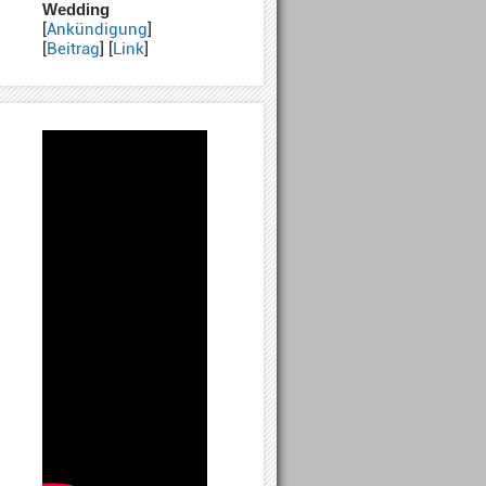
Wedding
[
Ankündigung
]
[
Beitrag
] [
Link
]