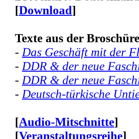
[
Download
]
Texte aus der Broschüre 
-
Das Geschäft mit der F
-
DDR & der neue Faschi
-
DDR & der neue Faschi
-
Deutsch-türkische Unti
[
Audio-Mitschnitte
]
[
Veranstaltungsreihe
]