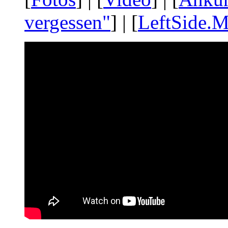
vergessen"
] | [
LeftSide.M