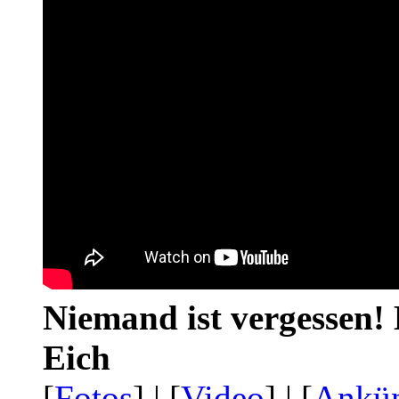
Niemand ist vergessen! 
Eich
[
Fotos
] | [
Video
] | [
Ankü