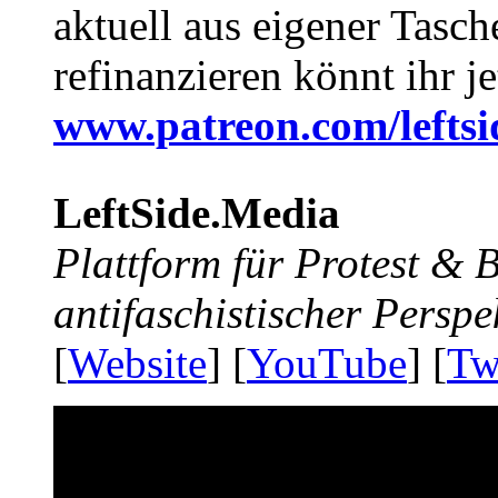
aktuell aus eigener Tasc
refinanzieren könnt ihr j
www.patreon.com/lefts
LeftSide.Media
Plattform für Protest &
antifaschistischer Perspe
[
Website
] [
YouTube
] [
Tw