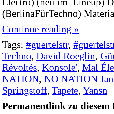
Electro) (neu im Lineup) 
(BerlinaFürTechno) Materia
Continue reading »
Tags:
#guertelstr
,
#guertelst
Techno
,
David Roeglin
,
Gür
Révoltés
,
Konsole'
,
Mal Él
NATION
,
NO NATION Ja
Springstoff
,
Tapete
,
Yansn
Permanentlink zu diesem 