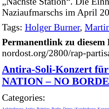
„Nächste Station“. Die Ein
Naziaufmarschs im April 20
Tags:
Holger Burner
,
Marti
Permanentlink zu diesem 
nordost.org/2800/rap-partis
Antira-Soli-Konzert für
NATION – NO BORDE
Categories:
Ankündigung
,
Antira
,
Beiträge
,
Berlin
,
Demo / Kundgebung
,
Konzert