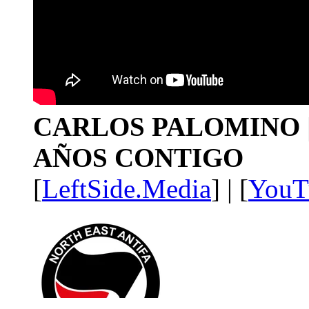
CARLOS PALOMINO | 1
AÑOS CONTIGO
[
LeftSide.Media
] | [
YouT