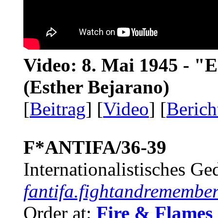
Video: 8. Mai 1945 - "
(Esther Bejarano)
[
Beitrag
] [
Video
] [
Berich
F*ANTIFA/36-39
Internationalistisches G
fantifa.fightandremember
Order at:
Fire & Flames