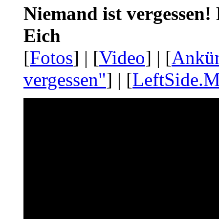
Niemand ist vergessen! 
Eich
[
Fotos
] | [
Video
] | [
Ankü
vergessen"
] | [
LeftSide.M