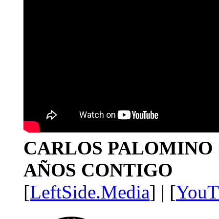
CARLOS PALOMINO | 1
AÑOS CONTIGO
[
LeftSide.Media
] | [
YouT