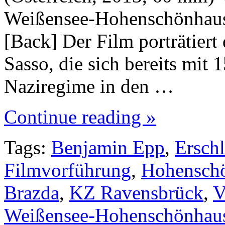
Weißensee-Hohenschönhaus
[Back] Der Film porträtiert
Sasso, die sich bereits mit 
Naziregime in den …
Continue reading »
Tags:
Benjamin Epp
,
Erschl
Filmvorführung
,
Hohensch
Brazda
,
KZ Ravensbrück
,
Weißensee-Hohenschönhau