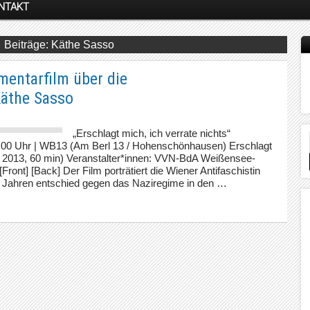
NTAKT
Käthe Sasso
mentarfilm über die
äthe Sasso
„Erschlagt mich, ich verrate nichts“
7:00 Uhr | WB13 (Am Berl 13 / Hohenschönhausen) Erschlagt
h, 2013, 60 min) Veranstalter*innen: VVN-BdA Weißensee-
nt] [Back] Der Film porträtiert die Wiener Antifaschistin
15 Jahren entschied gegen das Naziregime in den …