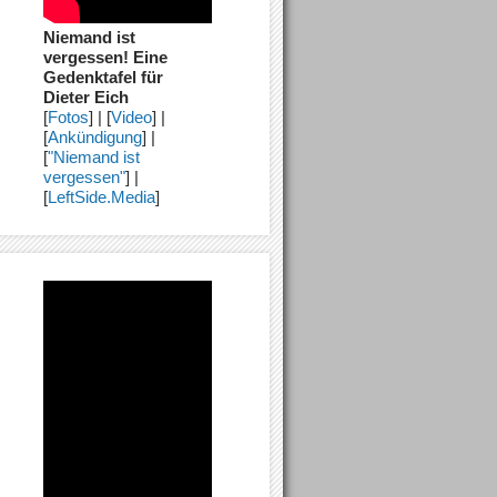
Niemand ist
vergessen! Eine
Gedenktafel für
Dieter Eich
[
Fotos
] | [
Video
] |
[
Ankündigung
] |
[
"Niemand ist
vergessen"
] |
[
LeftSide.Media
]