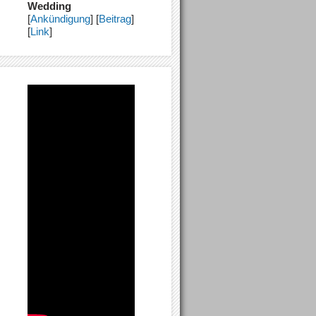
Wedding
[
Ankündigung
] [
Beitrag
]
[
Link
]