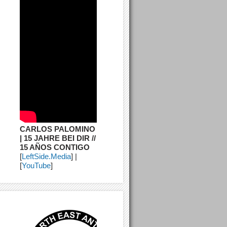
CARLOS PALOMINO
| 15 JAHRE BEI DIR //
15 AÑOS CONTIGO
[
LeftSide.Media
] |
[
YouTube
]