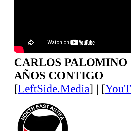
CARLOS PALOMINO | 1
AÑOS CONTIGO
[
LeftSide.Media
] | [
YouT