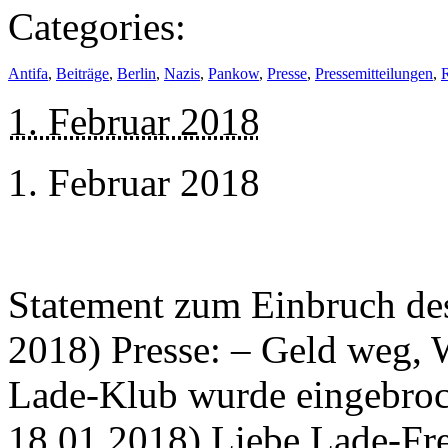
Categories:
Antifa
,
Beiträge
,
Berlin
,
Nazis
,
Pankow
,
Presse
,
Pressemitteilungen
,
1. Februar 2018
1. Februar 2018
Statement zum Einbruch des
2018) Presse: – Geld weg, 
Lade-Klub wurde eingebroc
18.01.2018) Liebe Lade-Fre