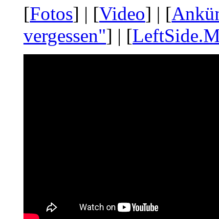
[
Fotos
] | [
Video
] | [
Ankü
vergessen"
] | [
LeftSide.M