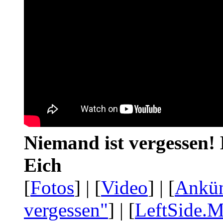
Niemand ist vergessen! 
Eich
[
Fotos
] | [
Video
] | [
Ankü
vergessen"
] | [
LeftSide.M