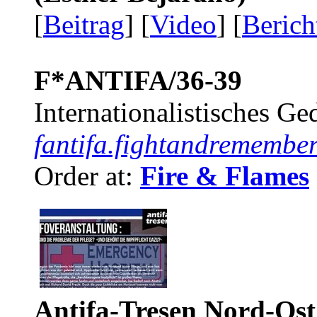
[
Beitrag
] [
Video
] [
Berich
F*ANTIFA/36-39
Internationalistisches G
fantifa.fightandremember
Order at:
Fire & Flames
Antifa-Tresen Nord-Ost