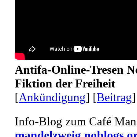
Antifa-Online-Tresen N
Fiktion der Freiheit
[
Ankündigung
] [
Beitrag
]
Info-Blog zum Café Man
mandelzweig.noblogs.o