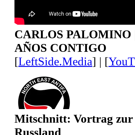
CARLOS PALOMINO | 1
AÑOS CONTIGO
[
LeftSide.Media
] | [
YouT
Mitschnitt: Vortrag zu
Russland