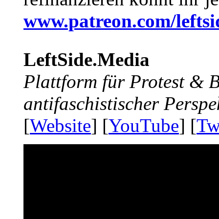
www.patreon.com/lefts
LeftSide.Media
Plattform für Protest &
antifaschistischer Perspe
[
Website
] [
YouTube
] [
Tw