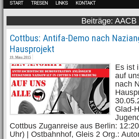
START
TRESEN
LINKS
KONTAKT
AACB
Cottbus: Antifa-Demo nach Naziang
Hausprojekt
19. März 2015
Es ist 
auf un
nach N
Hauspr
30.05.
Glad-H
Jugend
Cottbus Zuganreise aus Berlin: 12:20
Uhr) | Ostbahnhof, Gleis 2 Org.: Aut