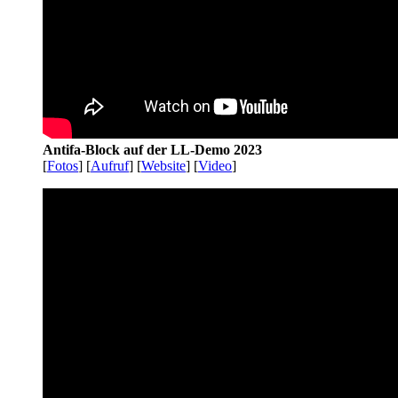
Antifa-Block auf der LL-Demo 2023
[
Fotos
] [
Aufruf
] [
Website
] [
Video
]