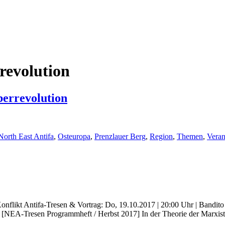
revolution
berrevolution
North East Antifa
,
Osteuropa
,
Prenzlauer Berg
,
Region
,
Themen
,
Veran
nflikt Antifa-Tresen & Vortrag: Do, 19.10.2017 | 20:00 Uhr | Bandito
: [NEA-Tresen Programmheft / Herbst 2017] In der Theorie der Marxist