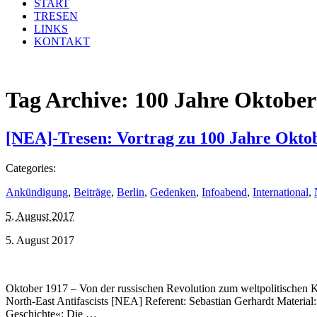
START
TRESEN
LINKS
KONTAKT
Tag Archive:
100 Jahre Oktober
[NEA]-Tresen: Vortrag zu 100 Jahre Okto
Categories:
Ankündigung
,
Beiträge
,
Berlin
,
Gedenken
,
Infoabend
,
International
,
5. August 2017
5. August 2017
Oktober 1917 – Von der russischen Revolution zum weltpolitischen Ko
North-East Antifascists [NEA] Referent: Sebastian Gerhardt Material
Geschichte«: Die …