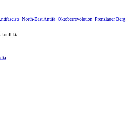
ntifascists
,
North-East Antifa
,
Oktoberrevolution
,
Prenzlauer Berg
,
-konflikt/