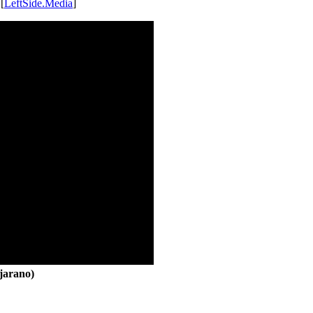
 [
LeftSide.Media
]
jarano)