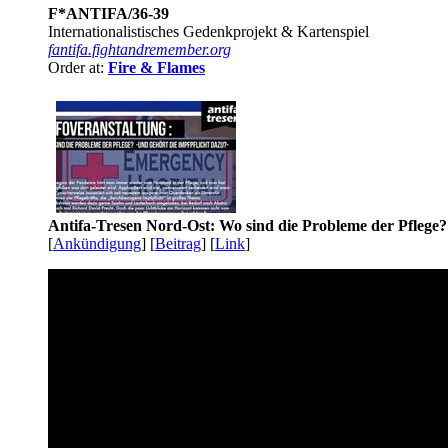
F*ANTIFA/36-39
Internationalistisches Gedenkprojekt & Kartenspiel
fantifa.fightandremember.org
Order at:
Fire & Flames
Antifa-Tresen Nord-Ost: Wo sind die Probleme der Pflege?
[
Ankündigung
] [
Beitrag
] [
Link
]