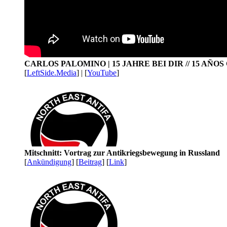
CARLOS PALOMINO | 15 JAHRE BEI DIR // 15 AÑO
[
LeftSide.Media
] | [
YouTube
]
Mitschnitt: Vortrag zur Antikriegsbewegung in Russland
[
Ankündigung
] [
Beitrag
] [
Link
]