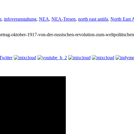
g
,
infoveranstaltung
,
NEA
,
NEA-Tresen
,
north east antifa
,
North East A
vortrag-oktober-1917-von-der-russischen-revolution-zum-weltpolitischen