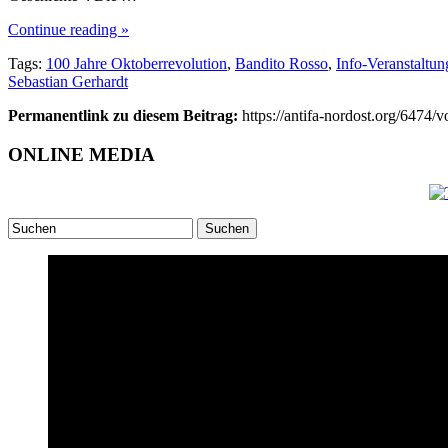
Continue reading »
Tags:
100 Jahre Oktoberrevolution
,
Bandito Rosso
,
Info-Veranstaltun
Sebastian Gerhardt
Permanentlink zu diesem Beitrag:
https://antifa-nordost.org/6474/
ONLINE MEDIA
Suchen