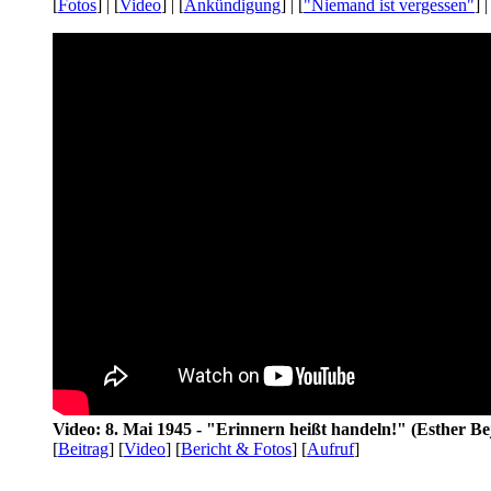
[
Fotos
] | [
Video
] | [
Ankündigung
] | [
"Niemand ist vergessen"
] |
Video: 8. Mai 1945 - "Erinnern heißt handeln!" (Esther Be
[
Beitrag
] [
Video
] [
Bericht & Fotos
] [
Aufruf
]