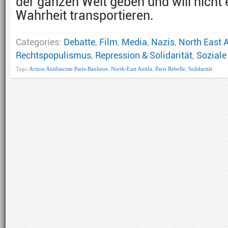
der ganzen Welt geben und will nicht
Wahrheit transportieren.
Categories:
Debatte
,
Film
,
Media
,
Nazis
,
North East A
Rechtspopulismus
,
Repression & Solidarität
,
Sozial
Tags:
Action Antifasciste Paris-Banlieue
,
North-East Antifa
,
Paris Rebelle
,
Solidarität