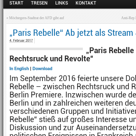
START
TRESEN
LINKS
KONTAKT
«
Möchtegern-Stadtrat der AFD gibt auf
Anti-Rep 
„Paris Rebelle“ Ab jetzt als Strea
4. Februar 2017
„Paris Rebelle
Rechtsruck und Revolte“
I
n
English
|
Download
Im September 2016 feierte unsere Do
Rebelle – zwischen Rechtsruck und R
Berlin Premiere. Inzwischen wurde d
Berlin und in zahlreichen weiteren d
verschiedenen Gruppen und Initiativen
Rebelle“ stieß auf großes Interesse u
Diskussion und zur Auseinandersetz
politischen Ereignissen in Frankreich