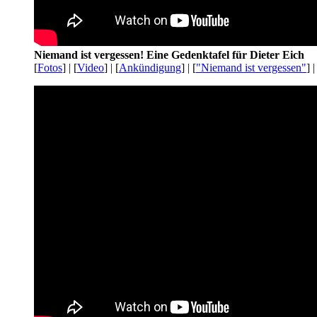
Niemand ist vergessen! Eine Gedenktafel für Dieter Eich
[
Fotos
] | [
Video
] | [
Ankündigung
] | [
"Niemand ist vergessen"
] |