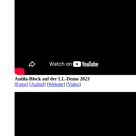
Antifa-Block auf der LL-Demo 2023
[
Fotos
] [
Aufruf
] [
Website
] [
Video
]