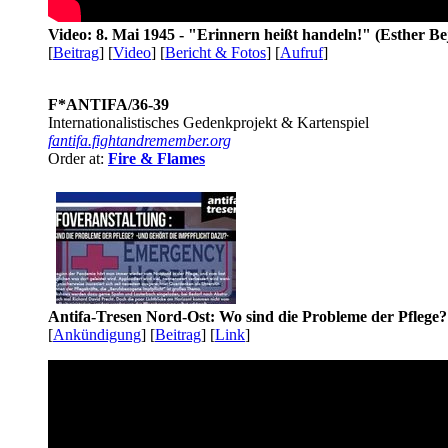
Video: 8. Mai 1945 - "Erinnern heißt handeln!" (Esther Be
[
Beitrag
] [
Video
] [
Bericht & Fotos
] [
Aufruf
]
F*ANTIFA/36-39
Internationalistisches Gedenkprojekt & Kartenspiel
fantifa.fightandremember.org
Order at:
Fire & Flames
Antifa-Tresen Nord-Ost: Wo sind die Probleme der Pflege?
[
Ankündigung
] [
Beitrag
] [
Link
]