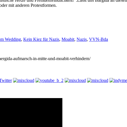
sistische Hetze und Fremdenfeindlichkeit!“.Lasst uns Bärgida an diesem
der mit anderen Protestformen.
om Wedding
,
Kein Kiez für Nazis
,
Moabit
,
Nazis
,
VVN-Bda
baergida-aufmarsch-in-mitte-und-moabit-verhindern/