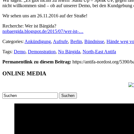
Wir sagen: „Es gibt nichts zu feiern! Stand Up – Speak UP, gegen ras
nicht willkommen sind – ob auf unserer Demo, bei den Kundgebung o
Wir sehen uns am 26.11.2016 auf der Straße!
Recherche: Wer ist Bärgida?
nobaergida.blogspot.de/2015/07/wer-ist-…
Categories:
Ankündigung
,
Aufrufe
,
Berlin
,
Bündnisse
,
Hände weg v
Tags:
Demo
,
Demonstration
,
No Bärgida
,
North-East Antifa
Permanentlink zu diesem Beitrag:
https://antifa-nordost.org/5390/
ONLINE MEDIA
Suchen