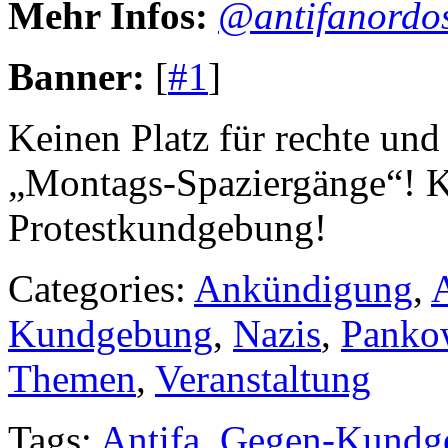
Mehr Infos:
@antifanordo
Banner:
[
#1
]
Keinen Platz für rechte un
„Montags-Spaziergänge“! K
Protestkundgebung!
Categories:
Ankündigung
,
A
Kundgebung
,
Nazis
,
Panko
Themen
,
Veranstaltung
Tags:
Antifa
,
Gegen-Kundg