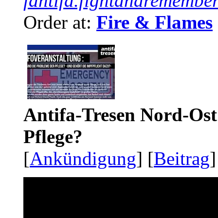
fantifa.fightandremember
Order at:
Fire & Flames
Antifa-Tresen Nord-Ost
Pflege?
[
Ankündigung
] [
Beitrag
]