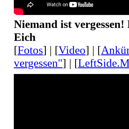
Niemand ist vergessen! 
Eich
[
Fotos
] | [
Video
] | [
Ankü
vergessen"
] | [
LeftSide.M