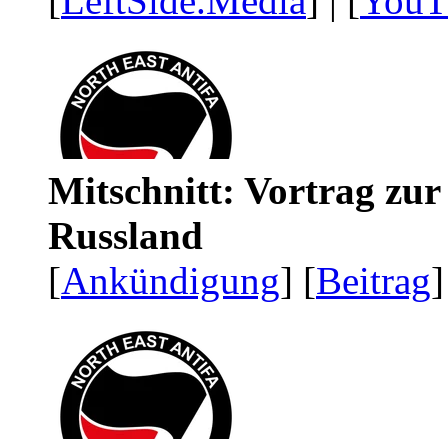
[
LeftSide.Media
] | [
YouT
Mitschnitt: Vortrag zu
Russland
[
Ankündigung
] [
Beitrag
]