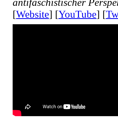
antifaschistischer Perspe
[
Website
] [
YouTube
] [
Tw