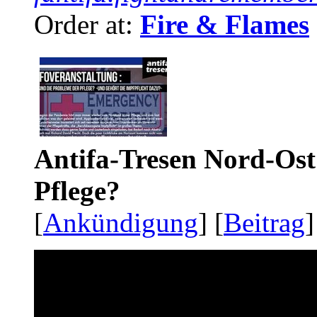
Order at:
Fire & Flames
Antifa-Tresen Nord-Ost
Pflege?
[
Ankündigung
] [
Beitrag
]