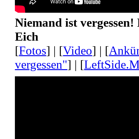
Niemand ist vergessen! 
Eich
[
Fotos
] | [
Video
] | [
Ankü
vergessen"
] | [
LeftSide.M