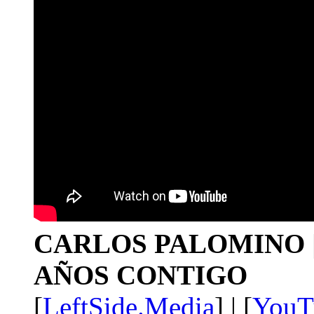
CARLOS PALOMINO | 1
AÑOS CONTIGO
[
LeftSide.Media
] | [
YouT