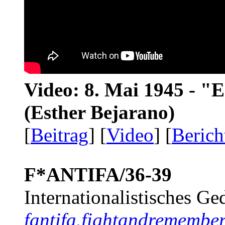
Video: 8. Mai 1945 - "
(Esther Bejarano)
[
Beitrag
] [
Video
] [
Berich
F*ANTIFA/36-39
Internationalistisches G
fantifa.fightandremember