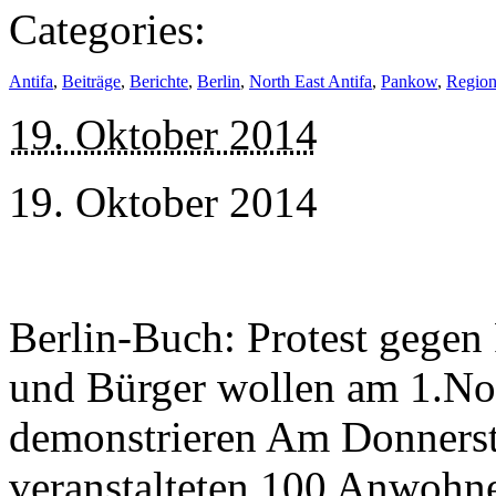
Categories:
Antifa
,
Beiträge
,
Berichte
,
Berlin
,
North East Antifa
,
Pankow
,
Regio
19. Oktober 2014
19. Oktober 2014
Berlin-Buch: Protest gegen
und Bürger wollen am 1.N
demonstrieren Am Donnerst
veranstalteten 100 Anwohne