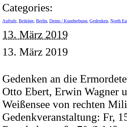
Categories:
Aufrufe
,
Beiträge
,
Berlin
,
Demo / Kundgebung
,
Gedenken
,
North Eas
13. März 2019
13. März 2019
Gedenken an die Ermordete
Otto Ebert, Erwin Wagner u
Weißensee von rechten Mili
Gedenkveranstaltung: Fr, 15