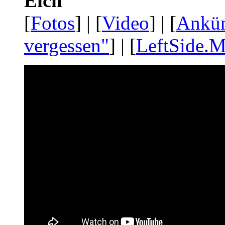
Eich
[
Fotos
] | [
Video
] | [
Ankü
vergessen"
] | [
LeftSide.M