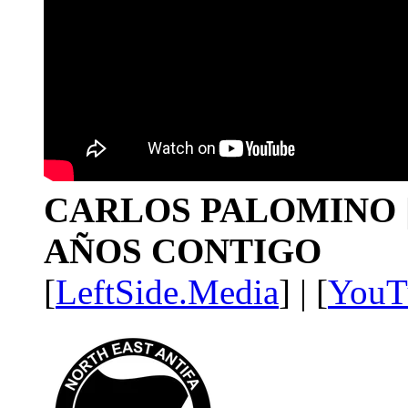
CARLOS PALOMINO | 1
AÑOS CONTIGO
[
LeftSide.Media
] | [
YouT