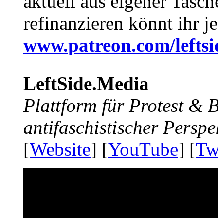
aktuell aus eigener Tasc
refinanzieren könnt ihr j
www.patreon.com/lefts
LeftSide.Media
Plattform für Protest &
antifaschistischer Perspe
[
Website
] [
YouTube
] [
Tw