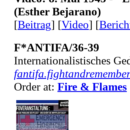
(Esther Bejarano)
[
Beitrag
] [
Video
] [
Berich
F*ANTIFA/36-39
Internationalistisches G
fantifa.fightandremember
Order at:
Fire & Flames