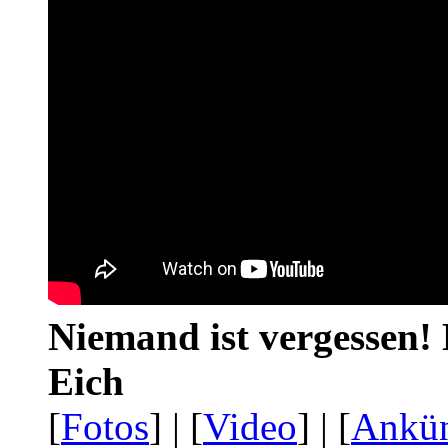
Niemand ist vergessen! 
Eich
[
Fotos
] | [
Video
] | [
Ankü