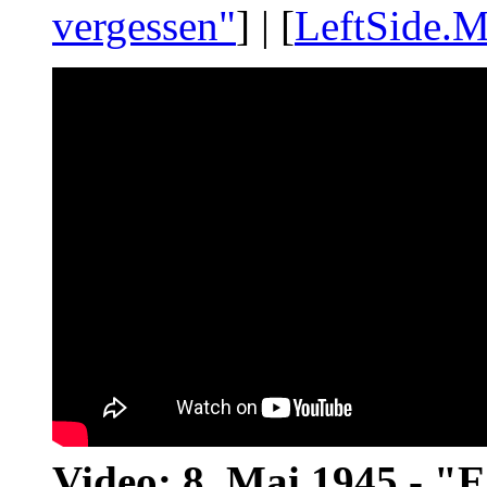
vergessen"
] | [
LeftSide.M
Video: 8. Mai 1945 - "