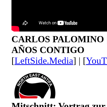
CARLOS PALOMINO | 1
AÑOS CONTIGO
[
LeftSide.Media
] | [
YouT
Mitschnitt: Vortrag zu