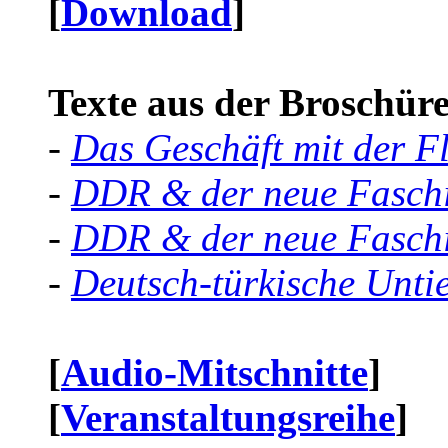
[
Download
]
Texte aus der Broschüre 
-
Das Geschäft mit der F
-
DDR & der neue Faschi
-
DDR & der neue Faschi
-
Deutsch-türkische Unti
[
Audio-Mitschnitte
]
[
Veranstaltungsreihe
]