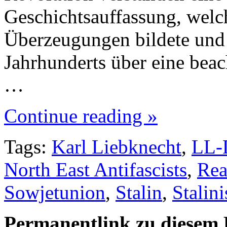
Geschichtsauffassung, welc
Überzeugungen bildete und 
Jahrhunderts über eine beac
…
Continue reading »
Tags:
Karl Liebknecht
,
LL-
North East Antifascists
,
Rea
Sowjetunion
,
Stalin
,
Stalin
Permanentlink zu diesem 