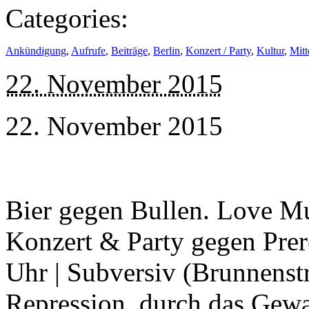
Categories:
Ankündigung
,
Aufrufe
,
Beiträge
,
Berlin
,
Konzert / Party
,
Kultur
,
Mitt
22. November 2015
22. November 2015
Bier gegen Bullen. Love Mu
Konzert & Party gegen Prer
Uhr | Subversiv (Brunnenstr
Repression, durch das Gewa