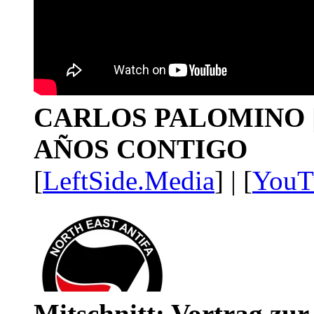
CARLOS PALOMINO | 1
AÑOS CONTIGO
[
LeftSide.Media
] | [
YouT
Mitschnitt: Vortrag zu