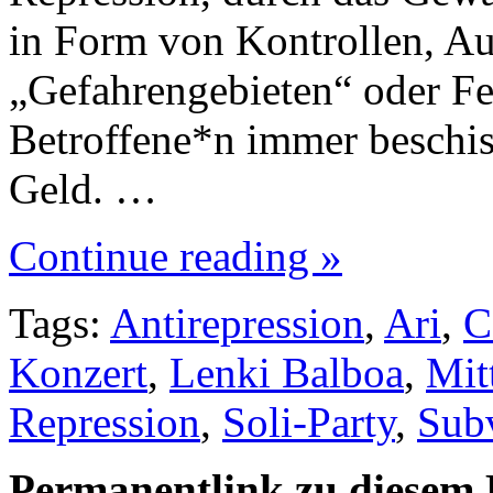
in Form von Kontrollen, A
„Gefahrengebieten“ oder Fe
Betroffene*n immer beschi
Geld. …
Continue reading »
Tags:
Antirepression
,
Ari
,
C
Konzert
,
Lenki Balboa
,
Mit
Repression
,
Soli-Party
,
Subv
Permanentlink zu diesem 