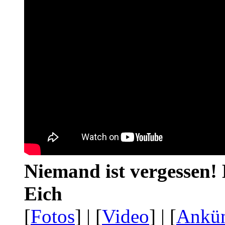
Niemand ist vergessen! 
Eich
[
Fotos
] | [
Video
] | [
Ankü