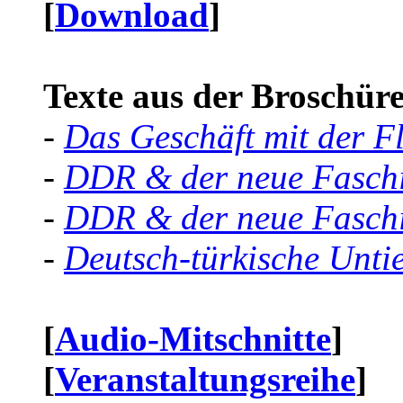
[
Download
]
Texte aus der Broschüre 
-
Das Geschäft mit der F
-
DDR & der neue Faschi
-
DDR & der neue Faschi
-
Deutsch-türkische Unti
[
Audio-Mitschnitte
]
[
Veranstaltungsreihe
]