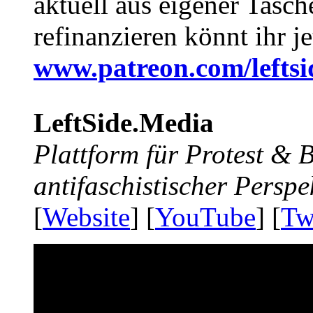
aktuell aus eigener Tasc
refinanzieren könnt ihr j
www.patreon.com/lefts
LeftSide.Media
Plattform für Protest &
antifaschistischer Perspe
[
Website
] [
YouTube
] [
Tw