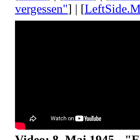
vergessen"
] | [
LeftSide.M
Video: 8. Mai 1945 - "