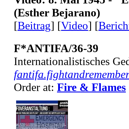
(Esther Bejarano)
[
Beitrag
] [
Video
] [
Berich
F*ANTIFA/36-39
Internationalistisches G
fantifa.fightandremember
Order at:
Fire & Flames