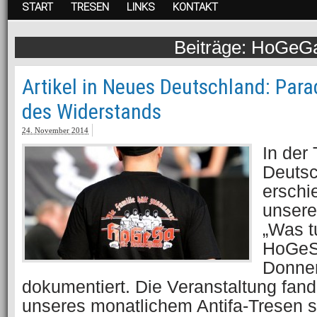
START
TRESEN
LINKS
KONTAKT
HoGeG
Artikel in Neues Deutschland: Par
des Widerstands
24. November 2014
In der
Deutsch
erschi
unsere
„Was t
HoGeS
Donner
dokumentiert. Die Veranstaltung fa
unseres monatlichem Antifa-Tresen st