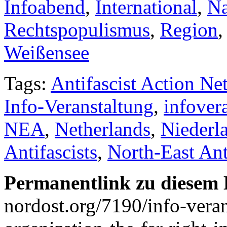
Infoabend
,
International
,
Na
Rechtspopulismus
,
Region
Weißensee
Tags:
Antifascist Action Ne
Info-Veranstaltung
,
infover
NEA
,
Netherlands
,
Niederl
Antifascists
,
North-East Ant
Permanentlink zu diesem 
nordost.org/7190/info-veran