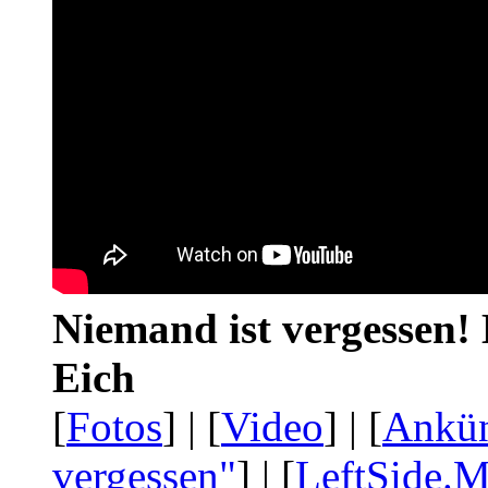
Niemand ist vergessen! 
Eich
[
Fotos
] | [
Video
] | [
Ankü
vergessen"
] | [
LeftSide.M