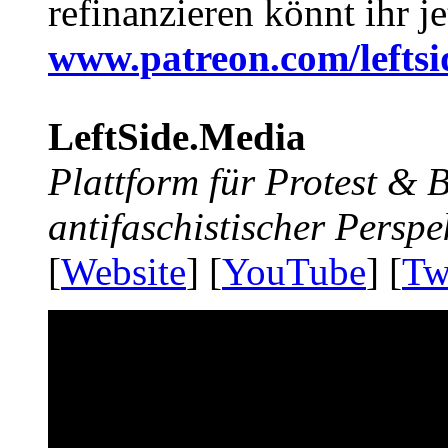
refinanzieren könnt ihr j
www.patreon.com/lefts
LeftSide.Media
Plattform für Protest &
antifaschistischer Perspe
[
Website
] [
YouTube
] [
Tw