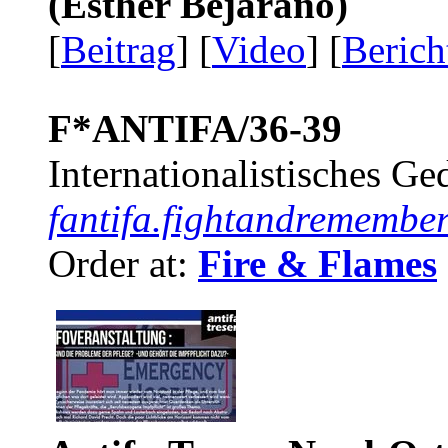
(Esther Bejarano)
[
Beitrag
] [
Video
] [
Berich
F*ANTIFA/36-39
Internationalistisches G
fantifa.fightandremember
Order at:
Fire & Flames