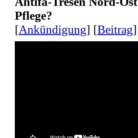
Antifa-Tresen Nord-Ost
Pflege?
[
Ankündigung
] [
Beitrag
]