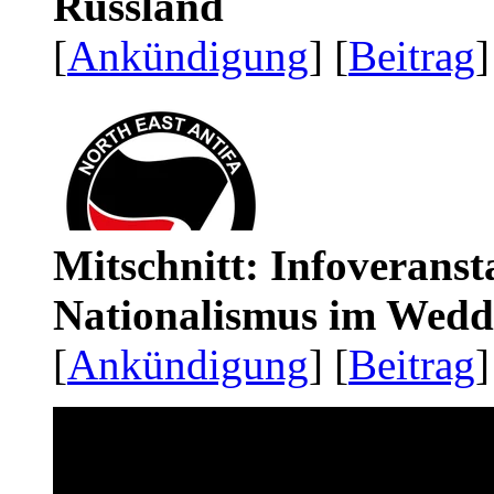
Russland
[
Ankündigung
] [
Beitrag
]
Mitschnitt: Infoveranst
Nationalismus im Wedd
[
Ankündigung
] [
Beitrag
]