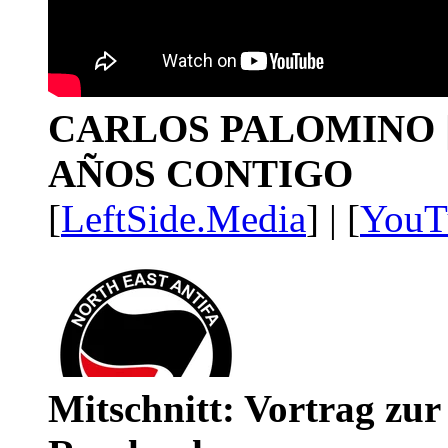
CARLOS PALOMINO | 1
AÑOS CONTIGO
[
LeftSide.Media
] | [
YouT
Mitschnitt: Vortrag zu