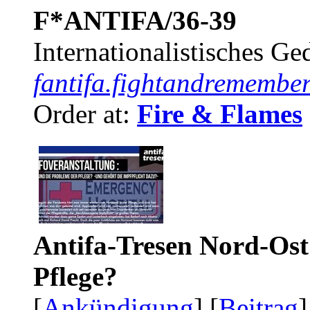
F*ANTIFA/36-39
Internationalistisches G
fantifa.fightandremember
Order at:
Fire & Flames
Antifa-Tresen Nord-Ost
Pflege?
[
Ankündigung
] [
Beitrag
]