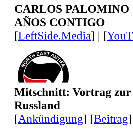
CARLOS PALOMINO | 1
AÑOS CONTIGO
[
LeftSide.Media
] | [
YouT
Mitschnitt: Vortrag zu
Russland
[
Ankündigung
] [
Beitrag
]