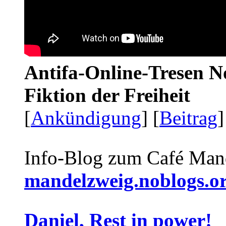
Antifa-Online-Tresen N
Fiktion der Freiheit
[
Ankündigung
] [
Beitrag
]
Info-Blog zum Café Man
mandelzweig.noblogs.o
Daniel, Rest in power!