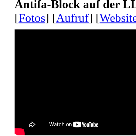
Antifa-Block auf der 
[
Fotos
] [
Aufruf
] [
Websit