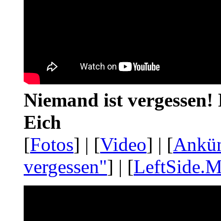
Niemand ist vergessen! 
Eich
[
Fotos
] | [
Video
] | [
Ankü
vergessen"
] | [
LeftSide.M