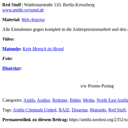
Red Stuff
| Waldemarstraße 110, Berlin-Kreuzberg
www.antifa-versand.de
Material:
Web-Anzeige
Alle Einnahmen gegen komplett in die Antirepressionsarbeit und den a
Video:
Matondo
:
Kein Mensch ist illegal
Foto:
Disarstar
:
s/w Promo-Posing
Categories:
Antifa
,
Audios
,
Beiträge
,
Bilder
,
Media
,
North East Antif
Tags:
Antifa Criminals United
,
BAIZ
,
Disarstar
,
Matondo
,
Red Stuff
,
Permanentlink zu diesem Beitrag:
https://antifa-nordost.org/2352/so