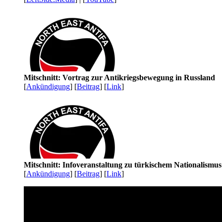
Mitschnitt: Vortrag zur Antikriegsbewegung in Russland
[
Ankündigung
] [
Beitrag
] [
Link
]
Mitschnitt: Infoveranstaltung zu türkischem Nationalismu
[
Ankündigung
] [
Beitrag
] [
Link
]