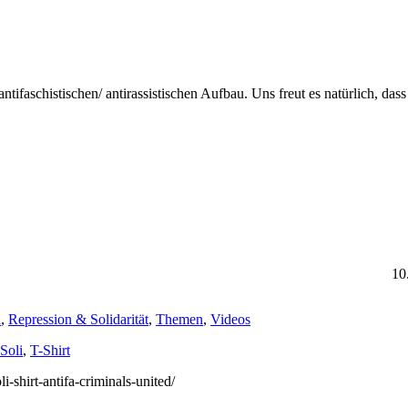
ntifaschistischen/ antirassistischen Aufbau. Uns freut es natürlich, 
10
a
,
Repression & Solidarität
,
Themen
,
Videos
Soli
,
T-Shirt
li-shirt-antifa-criminals-united/