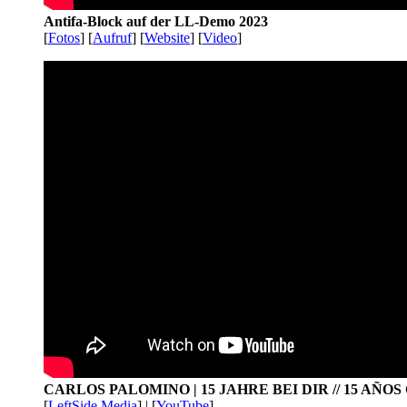
Antifa-Block auf der LL-Demo 2023
[
Fotos
] [
Aufruf
] [
Website
] [
Video
]
CARLOS PALOMINO | 15 JAHRE BEI DIR // 15 AÑO
[
LeftSide.Media
] | [
YouTube
]