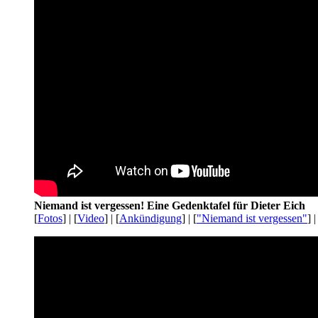
Niemand ist vergessen! Eine Gedenktafel für Dieter Eich
[
Fotos
] | [
Video
] | [
Ankündigung
] | [
"Niemand ist vergessen"
] |