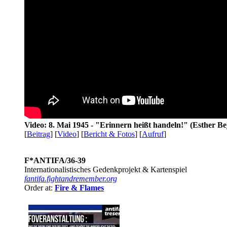
Video: 8. Mai 1945 - "Erinnern heißt handeln!" (Esther Be
[
Beitrag
] [
Video
] [
Bericht & Fotos
] [
Aufruf
]
F*ANTIFA/36-39
Internationalistisches Gedenkprojekt & Kartenspiel
fantifa.fightandremember.org
Order at:
Fire & Flames