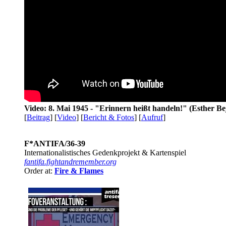
Video: 8. Mai 1945 - "Erinnern heißt handeln!" (Esther Be
[
Beitrag
] [
Video
] [
Bericht & Fotos
] [
Aufruf
]
F*ANTIFA/36-39
Internationalistisches Gedenkprojekt & Kartenspiel
fantifa.fightandremember.org
Order at:
Fire & Flames