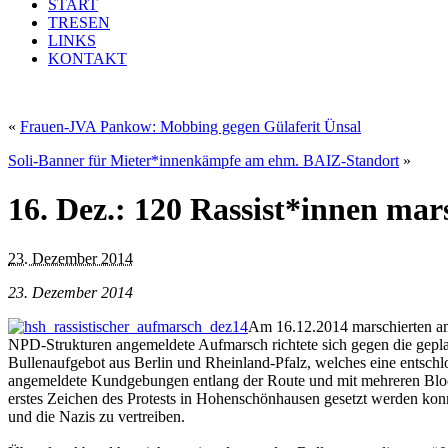
START
TRESEN
LINKS
KONTAKT
«
Frauen-JVA Pankow: Mobbing gegen Gülaferit Ünsal
Soli-Banner für Mieter*innenkämpfe am ehm. BAIZ-Standort
»
16. Dez.: 120 Rassist*innen ma
23. Dezember 2014
23. Dezember 2014
Am 16.12.2014 marschierten am
NPD-Strukturen angemeldete Aufmarsch richtete sich gegen die gepl
Bullenaufgebot aus Berlin und Rheinland-Pfalz, welches eine entschl
angemeldete Kundgebungen entlang der Route und mit mehreren Block
erstes Zeichen des Protests in Hohenschönhausen gesetzt werden kon
und die Nazis zu vertreiben.