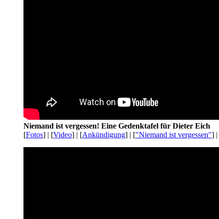
Niemand ist vergessen! Eine Gedenktafel für Dieter Eich
[
Fotos
] | [
Video
] | [
Ankündigung
] | [
"Niemand ist vergessen"
] |