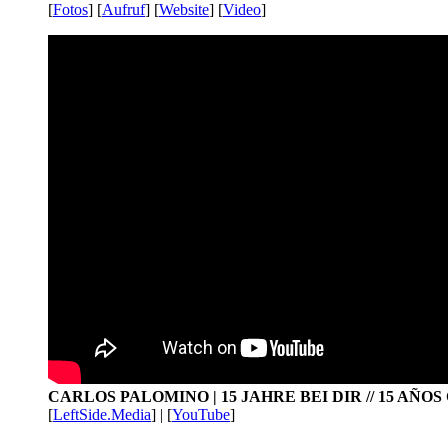
[
Fotos
] [
Aufruf
] [
Website
] [
Video
]
CARLOS PALOMINO | 15 JAHRE BEI DIR // 15 AÑO
[
LeftSide.Media
] | [
YouTube
]