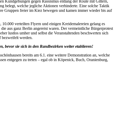
eten Kundgebungen gegen Rassismus entlang der Route mit Gittern,
ng belegt, welche jegliche Aktionen verhinderte. Eine solche Taktik
inere Gruppen freier im Kiez bewegen und kamen immer wieder bis auf
 10.000 verteilten Flyern und einigen Kreidemalereien gelang es
ie aus ganz Berlin angereist waren. Der vermeintliche Bürgerprotest
eher lustlos umher und selbst die Veranstaltenden beschwerten sich
 bezweifelt werden.
 bevor sie sich in den Randbezirken weiter etablieren!
enschönhausen bereits am 6.1. eine weitere Demonstration an, welche
ossen entgegen zu treten – egal ob in Köpenick, Buch, Oranienburg,