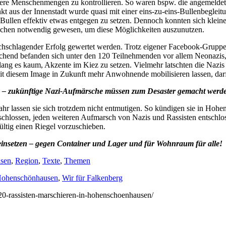
rößere Menschenmengen zu kontrollieren. So waren bspw. die angemeld
t aus der Innenstadt wurde quasi mit einer eins-zu-eins-Bullenbegleitu
n Bullen effektiv etwas entgegen zu setzen. Dennoch konnten sich kle
schen notwendig gewesen, um diese Möglichkeiten auszunutzen.
rchschlagender Erfolg gewertet werden. Trotz eigener Facebook-Gruppe,
hend befanden sich unter den 120 Teilnehmenden vor allem Neonazis, d
ang es kaum, Akzente im Kiez zu setzen. Vielmehr latschten die Nazis 
t diesem Image in Zukunft mehr Anwohnende mobilisieren lassen, darf
 – zukünftige Nazi-Aufmärsche müssen zum Desaster gemacht werden,
ahr lassen sie sich trotzdem nicht entmutigen. So kündigen sie in Hoh
ntschlossen, jeden weiteren Aufmarsch von Nazis und Rassisten entschl
ltig einen Riegel vorzuschieben.
n einsetzen – gegen Container und Lager und für Wohnraum für alle!
sen
,
Region
,
Texte
,
Themen
ohenschönhausen
,
Wir für Falkenberg
/120-rassisten-marschieren-in-hohenschoenhausen/