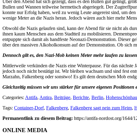
Über den Abend hat sich gezeigt, dass es den Bullen gut gelingt, g
Bullen und Wannen teilweise hermetisch abgeriegelt. Der Zugtreffpunk
konnte nur Erfolg haben, weil zu wenig Leute angereist sind, um de
wenige Meter an die Nazis heran. Jedoch wären auch hier mehr Men
Obwohl die Nazis gelaufen sind, kann der Abend für sie nicht als du
ihnen kaum Menschen aus dem Stadtteil zu mobilisieren. Dementsprec
entpuppte sich damit als handfeste Neonazi-Demonstration. Dieser gel
über den massiven Alkoholkonsum auf der Demonstration. Ob sich mi
Dennoch gilt es, den Nazi-Mob keinen Meter mehr laufen zu lassen
Mittlerweile verkünden die Nazis eine Winterpause. Für das nächste J
jedoch noch nicht bestätigt ist. Wir bleiben wachsam und sind fest e
Marzahn, Falkenberg oder sonstwo! Es gilt dem deutschen Mob endgü
Gleichzeitig müssen wir uns stärker für unsere eigenen Positione
Categories:
Antifa
,
Antira
,
Beiträge
,
Berichte
,
Berlin
,
Hohenschönhau
Tags:
Container-Dorf
,
Falkenberg
,
Falkenberg sagt nein zum Heim
,
H
Permanentlink zu diesem Beitrag:
https://antifa-nordost.org/1644
ONLINE MEDIA