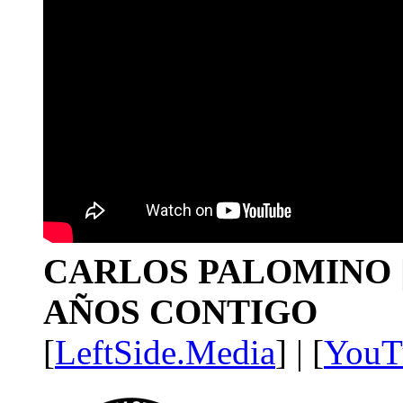
CARLOS PALOMINO | 1
AÑOS CONTIGO
[
LeftSide.Media
] | [
YouT