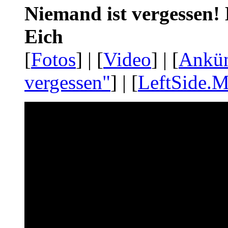
Niemand ist vergessen! 
Eich
[
Fotos
] | [
Video
] | [
Ankü
vergessen"
] | [
LeftSide.M