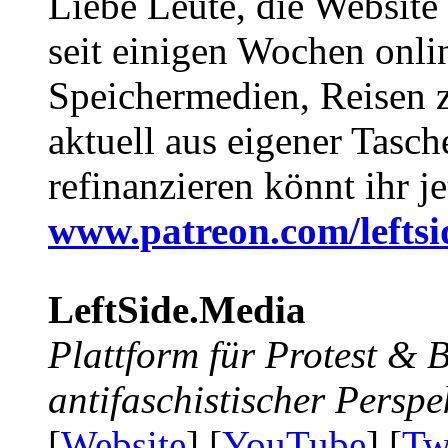
Liebe Leute, die Website
seit einigen Wochen onli
Speichermedien, Reisen 
aktuell aus eigener Tasc
refinanzieren könnt ihr j
www.patreon.com/lefts
LeftSide.Media
Plattform für Protest &
antifaschistischer Perspe
[
Website
] [
YouTube
] [
Tw