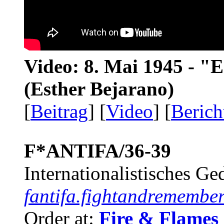
Video: 8. Mai 1945 - "
(Esther Bejarano)
[
Beitrag
] [
Video
] [
Berich
F*ANTIFA/36-39
Internationalistisches G
fantifa.fightandremember
Order at:
Fire & Flames