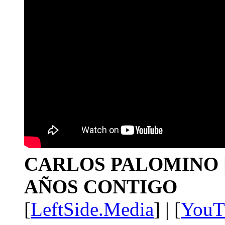
CARLOS PALOMINO | 1
AÑOS CONTIGO
[
LeftSide.Media
] | [
YouT