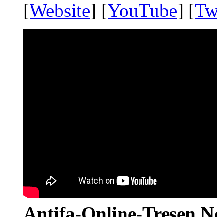
[
Website
] [
YouTube
] [
Tw
Antifa-Online-Tresen N