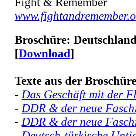
Fight & Remember
www.fightandremember.o
Broschüre: Deutschland 
[
Download
]
Texte aus der Broschüre 
-
Das Geschäft mit der F
-
DDR & der neue Faschi
-
DDR & der neue Faschi
-
Deutsch-türkische Unti