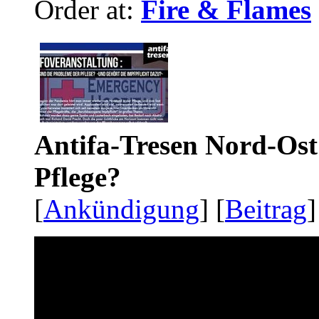
Order at:
Fire & Flames
Antifa-Tresen Nord-Ost
Pflege?
[
Ankündigung
] [
Beitrag
]