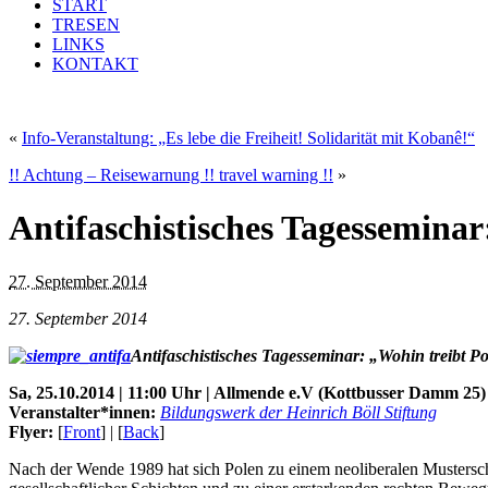
START
TRESEN
LINKS
KONTAKT
«
Info-Veranstaltung: „Es lebe die Freiheit! Solidarität mit Kobanê!“
!! Achtung – Reisewarnung !! travel warning !!
»
Antifaschistisches Tagesseminar
27. September 2014
27. September 2014
Antifaschistisches Tagesseminar: „Wohin treibt P
Sa, 25.10.2014 | 11:00 Uhr | Allmende e.V (Kottbusser Damm 25)
Veranstalter*innen:
Bildungswerk der Heinrich Böll Stiftung
Flyer:
[
Front
] | [
Back
]
Nach der Wende 1989 hat sich Polen zu einem neoliberalen Musterschü