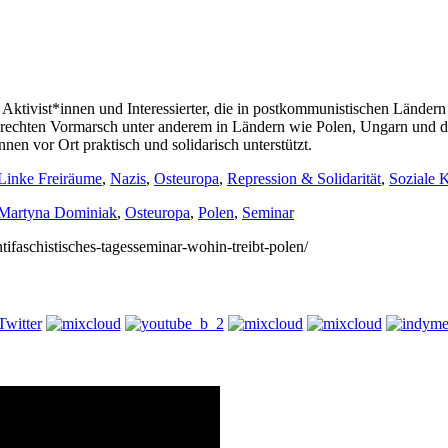
r Aktivist*innen und Interessierter, die in postkommunistischen Länder
n rechten Vormarsch unter anderem in Ländern wie Polen, Ungarn und de
en vor Ort praktisch und solidarisch unterstützt.
Linke Freiräume
,
Nazis
,
Osteuropa
,
Repression & Solidarität
,
Soziale 
Martyna Dominiak
,
Osteuropa
,
Polen
,
Seminar
ntifaschistisches-tagesseminar-wohin-treibt-polen/