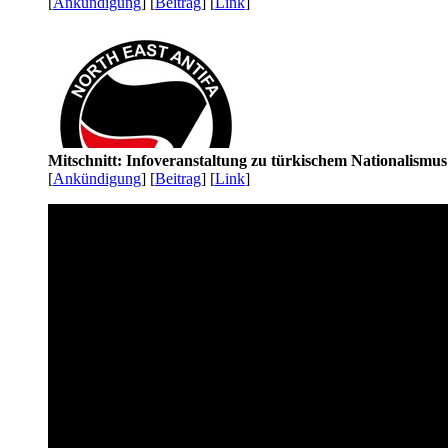
[
Ankündigung
] [
Beitrag
] [
Link
]
Mitschnitt: Infoveranstaltung zu türkischem Nationalismu
[
Ankündigung
] [
Beitrag
] [
Link
]