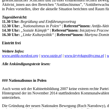
gesellschaftlicher Schichten und zu einer erstarkenden rechten Bew
Aktivist_innen aus den Bereichen “Antifaschismus”, “Antiüberwach
in Polen vorstellen, über die aktuelle Situation berichten und Raum 
Tagesübersicht:
11.30 Uhr:
Begrüßung und Einführungsvortrag
12.30 Uhr:
„Nationalismus in Polen“
|
Referent*innen:
Antifa-Akti
14.30 Uhr:
„Soziale Kämpfe“
|
Referent*innen:
Inicjatywa Pracow
16.30 Uhr:
„Linke Kulturpolitik“
|
Referent*innen:
Martyna Domini
Eintritt frei
Weitere Infos:
www.antifa-nordost.org
|
www.ozzip.pl
|
www.krytykapolityczna.pl
|
w
Alle Ankündigungstexte lesen:
### Nationalismus in Polen
Auch wenn seit der Kabinettsbildung 2007 keine extrem rechte Partei 
Hintergrund der im November 2014 stattfindenden Kommunalwahlen lohn
unterziehen.
Die Gründung der neuen Nationalen Bewegung (Ruch Narodowy), die da