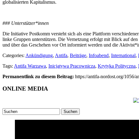
globalisierten Kapitalismus.
### Unterstützer*innen
Die Initiative Postkomm versteht sich als eine Plattform verschiedene
linke Gruppen unterstützen. Die Vernetzung erfolgt mit Blick auf de
und über das Geschehen vor Ort informiert werden und die Aktivist*inn
Categories:
Ankündigung
,
Antifa
,
Beiträge
,
Infoabend
,
International
,
Tags:
Antifa Warzawa
,
Inicjatywa Pracownicza
,
Krytyka Polityczna
,
Permanentlink zu diesem Beitrag:
https://antifa-nordost.org/1056/a
ONLINE MEDIA
Suchen