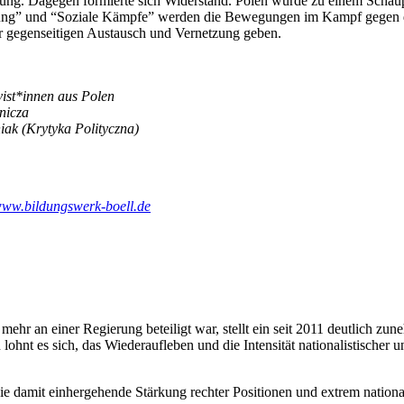
egung. Dagegen formierte sich Widerstand. Polen wurde zu einem Scha
ung” und “Soziale Kämpfe” werden die Bewegungen im Kampf gegen di
für gegenseitigen Austausch und Vernetzung geben.
vist*innen aus Polen
nicza
ak (Krytyka Polityczna)
ww.bildungswerk-boell.de
mehr an einer Regierung beteiligt war, stellt ein seit 2011 deutlich 
t es sich, das Wiederaufleben und die Intensität nationalistischer u
mit einhergehende Stärkung rechter Positionen und extrem nationalis