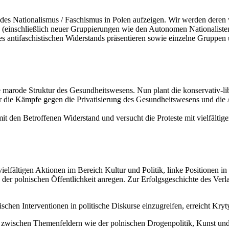
 des Nationalismus / Faschismus in Polen aufzeigen. Wir werden deren 
 (einschließlich neuer Gruppierungen wie den Autonomen Nationaliste
 antifaschistischen Widerstands präsentieren sowie einzelne Gruppen 
e marode Struktur des Gesundheitswesens. Nun plant die konservativ-li
 die Kämpfe gegen die Privatisierung des Gesundheitswesens und die 
t den Betroffenen Widerstand und versucht die Proteste mit vielfältige
ielfältigen Aktionen im Bereich Kultur und Politik, linke Positionen in d
 der polnischen Öffentlichkeit anregen. Zur Erfolgsgeschichte des Ver
rischen Interventionen in politische Diskurse einzugreifen, erreicht Kr
 zwischen Themenfeldern wie der polnischen Drogenpolitik, Kunst un