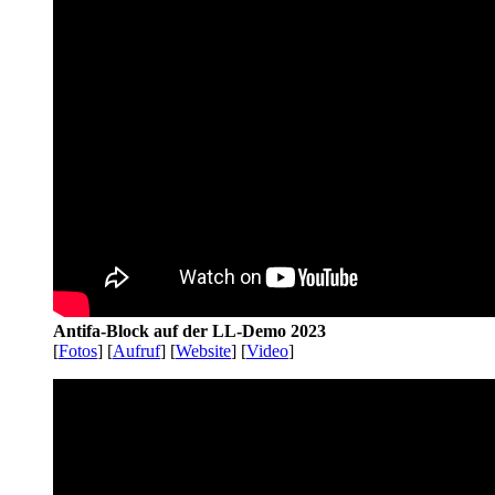
Antifa-Block auf der LL-Demo 2023
[
Fotos
] [
Aufruf
] [
Website
] [
Video
]