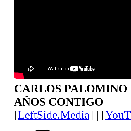
CARLOS PALOMINO | 1
AÑOS CONTIGO
[
LeftSide.Media
] | [
YouT