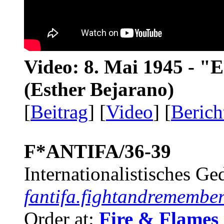
Video: 8. Mai 1945 - "
(Esther Bejarano)
[
Beitrag
] [
Video
] [
Berich
F*ANTIFA/36-39
Internationalistisches G
fantifa.fightandremember
Order at:
Fire & Flames