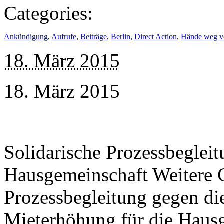
Categories:
Ankündigung
,
Aufrufe
,
Beiträge
,
Berlin
,
Direct Action
,
Hände weg 
18. März 2015
18. März 2015
Solidarische Prozessbeglei
Hausgemeinschaft Weitere G
Prozessbegleitung gegen d
Mieterhöhung für die Haus