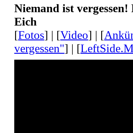
Niemand ist vergessen! 
Eich
[
Fotos
] | [
Video
] | [
Ankü
vergessen"
] | [
LeftSide.M