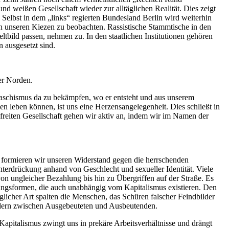
 weißen Gesellschaft wieder zur alltäglichen Realität. Dies zeigt
Selbst in dem „links“ regierten Bundesland Berlin wird weiterhin
in unseren Kiezen zu beobachten. Rassistische Stammtische in den
tbild passen, nehmen zu. In den staatlichen Institutionen gehören
 ausgesetzt sind.
er Norden.
 Faschismus da zu bekämpfen, wo er entsteht und aus unserem
n leben können, ist uns eine Herzensangelegenheit. Dies schließt in
efreiten Gesellschaft gehen wir aktiv an, indem wir im Namen der
 formieren wir unseren Widerstand gegen die herrschenden
Unterdrückung anhand von Geschlecht und sexueller Identität. Viele
von ungleicher Bezahlung bis hin zu Übergriffen auf der Straße. Es
ungsformen, die auch unabhängig vom Kapitalismus existieren. Den
cher Art spalten die Menschen, das Schüren falscher Feindbilder
ondern zwischen Ausgebeuteten und Ausbeutenden.
Kapitalismus zwingt uns in prekäre Arbeitsverhältnisse und drängt