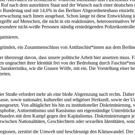
f nach dem autoritären Staat und der Wunsch nach einer deutschen und
 Bundestag und mit 14,6% in das Berliner Abgeordnetenhaus einzieht. 
Überwachung nach Innen ausgebaut. Schon lange ist diese Entwicklung 
iffe auf Menschen, die nicht in ein reaktionäres, heteronormatives Wel
esondere nicht-weiße Personen ständig erniedrigenden Polizeikontrollen
ganisieren.
 gründen, ein Zusammenschluss von Antifaschist*innen aus dem Berlin
er überzeugt davon, dass unsere politische Arbeit hier ansetzen muss.
ungeachtet ihrer Identität frei von der Bedrohung durch Faschist*inne
harakteristika, wie die Grauen Wölfe, mit ein. Die Vorstellung einer b
reten.
 Straße erfordert mehr als eine bloße Abgrenzung nach rechts. Daher
sse, sowie nationaler, kultureller und religiöser Herkunft, sowie der 
gesetzt. Von alltäglicher bis hin zu institutioneller Diskriminierung, 
ansphobie, Antisemitismus und Rassismus um eigenständige Unterdrück
unden mit dem Kampf gegen den Kapitalismus. Diskriminierungen jegli
 zwischen Nationalitäten, Geschlechtern oder sexuellen Identitäten, s
tregionen, zerstört die Umwelt und beschleunigt den Klimawandel. Der 