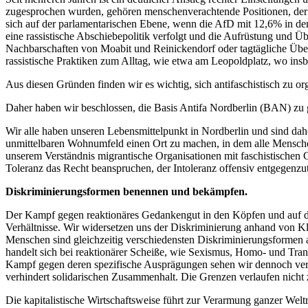
zugesprochen wurden, gehören menschenverachtende Positionen, der Ru
sich auf der parlamentarischen Ebene, wenn die AfD mit 12,6% in den
eine rassistische Abschiebepolitik verfolgt und die Aufrüstung und 
Nachbarschaften von Moabit und Reinickendorf oder tagtägliche Übergr
rassistische Praktiken zum Alltag, wie etwa am Leopoldplatz, wo insb
Aus diesen Gründen finden wir es wichtig, sich antifaschistisch zu or
Daher haben wir beschlossen, die Basis Antifa Nordberlin (BAN) zu
Wir alle haben unseren Lebensmittelpunkt in Nordberlin und sind dah
unmittelbaren Wohnumfeld einen Ort zu machen, in dem alle Menschen 
unserem Verständnis migrantische Organisationen mit faschistischen C
Toleranz das Recht beanspruchen, der Intoleranz offensiv entgegenzut
Diskriminierungsformen benennen und bekämpfen.
Der Kampf gegen reaktionäres Gedankengut in den Köpfen und auf der
Verhältnisse. Wir widersetzen uns der Diskriminierung anhand von Kla
Menschen sind gleichzeitig verschiedensten Diskriminierungsformen aus
handelt sich bei reaktionärer Scheiße, wie Sexismus, Homo- und Tr
Kampf gegen deren spezifische Ausprägungen sehen wir dennoch verb
verhindert solidarischen Zusammenhalt. Die Grenzen verlaufen nicht
Die kapitalistische Wirtschaftsweise führt zur Verarmung ganzer Wel