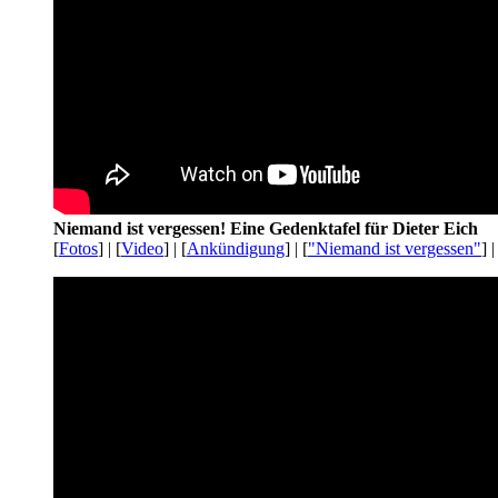
Niemand ist vergessen! Eine Gedenktafel für Dieter Eich
[
Fotos
] | [
Video
] | [
Ankündigung
] | [
"Niemand ist vergessen"
] |