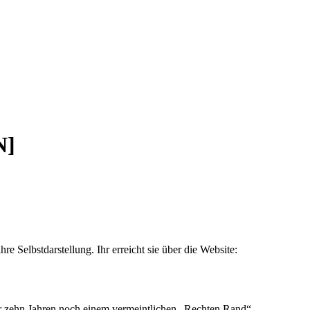
N]
ihre Selbstdarstellung. Ihr erreicht sie über die Website:
vor zehn Jahren noch einem vermeintlichen „Rechten Rand“