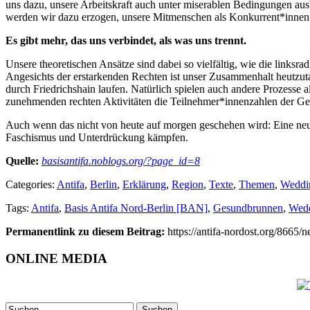
uns dazu, unsere Arbeitskraft auch unter miserablen Bedingungen ausbeu
werden wir dazu erzogen, unsere Mitmenschen als Konkurrent*innen z
Es gibt mehr, das uns verbindet, als was uns trennt.
Unsere theoretischen Ansätze sind dabei so vielfältig, wie die links
Angesichts der erstarkenden Rechten ist unser Zusammenhalt heutzut
durch Friedrichshain laufen. Natürlich spielen auch andere Prozesse a
zunehmenden rechten Aktivitäten die Teilnehmer*innenzahlen der Ge
Auch wenn das nicht von heute auf morgen geschehen wird: Eine neue,
Faschismus und Unterdrückung kämpfen.
Quelle:
basisantifa.noblogs.org/?page_id=8
Categories:
Antifa
,
Berlin
,
Erklärung
,
Region
,
Texte
,
Themen
,
Weddi
Tags:
Antifa
,
Basis Antifa Nord-Berlin [BAN]
,
Gesundbrunnen
,
Wed
Permanentlink zu diesem Beitrag:
https://antifa-nordost.org/8665/
ONLINE MEDIA
Suchen