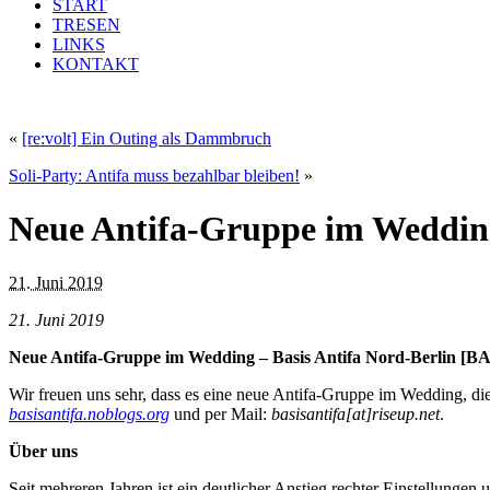
START
TRESEN
LINKS
KONTAKT
«
[re:volt] Ein Outing als Dammbruch
Soli-Party: Antifa muss bezahlbar bleiben!
»
Neue Antifa-Gruppe im Wedding
21. Juni 2019
21. Juni 2019
Neue Antifa-Gruppe im Wedding – Basis Antifa Nord-Berlin [B
Wir freuen uns sehr, dass es eine neue Antifa-Gruppe im Wedding, di
basisantifa.noblogs.org
und per Mail:
basisantifa[at]riseup.net
.
Über uns
Seit mehreren Jahren ist ein deutlicher Anstieg rechter Einstellun