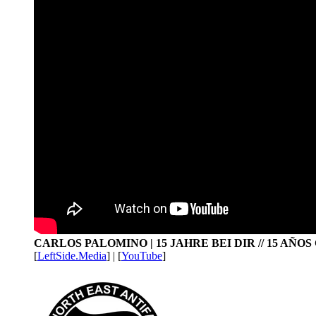
CARLOS PALOMINO | 15 JAHRE BEI DIR // 15 AÑO
[
LeftSide.Media
] | [
YouTube
]