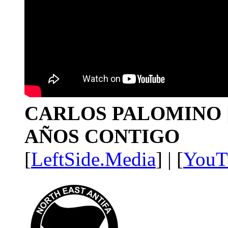
CARLOS PALOMINO | 1
AÑOS CONTIGO
[
LeftSide.Media
] | [
YouT