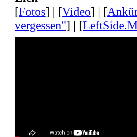
[
Fotos
] | [
Video
] | [
Ankü
vergessen"
] | [
LeftSide.M