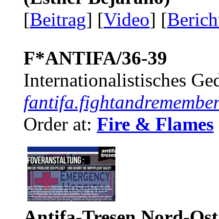
[
Beitrag
] [
Video
] [
Berich
F*ANTIFA/36-39
Internationalistisches G
fantifa.fightandremember
Order at:
Fire & Flames
Antifa-Tresen Nord-Ost