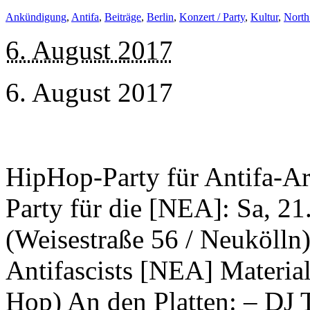
Ankündigung
,
Antifa
,
Beiträge
,
Berlin
,
Konzert / Party
,
Kultur
,
North
6. August 2017
6. August 2017
HipHop-Party für Antifa-Ar
Party für die [NEA]: Sa, 21
(Weisestraße 56 / Neukölln)
Antifascists [NEA] Material
Hop) An den Platten: – DJ 