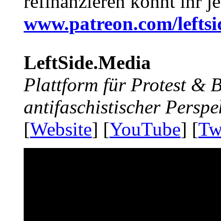
refinanzieren könnt ihr j
www.patreon.com/lefts
LeftSide.Media
Plattform für Protest &
antifaschistischer Perspe
[
Website
] [
YouTube
] [
Tw