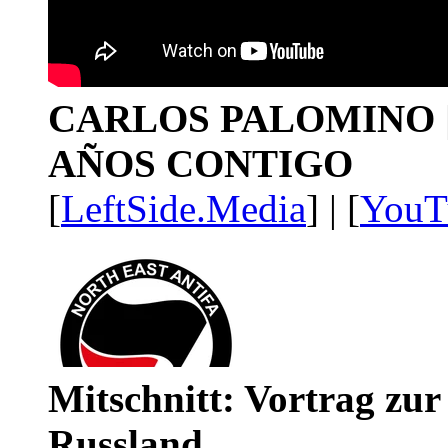
CARLOS PALOMINO | 1
AÑOS CONTIGO
[
LeftSide.Media
] | [
YouT
Mitschnitt: Vortrag zu
Russland