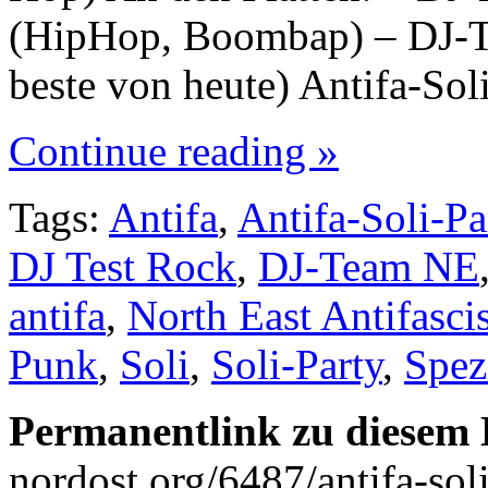
(HipHop, Boombap) – DJ-T
beste von heute) Antifa-So
Continue reading »
Tags:
Antifa
,
Antifa-Soli-Pa
DJ Test Rock
,
DJ-Team NE
antifa
,
North East Antifascis
Punk
,
Soli
,
Soli-Party
,
Spez
Permanentlink zu diesem 
nordost.org/6487/antifa-sol