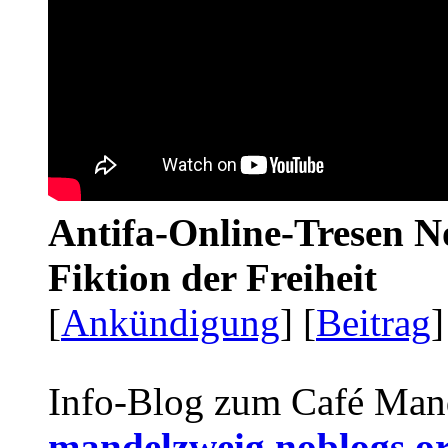
Antifa-Online-Tresen N
Fiktion der Freiheit
[
Ankündigung
] [
Beitrag
]
Info-Blog zum Café Man
mandelzweig.noblogs.o