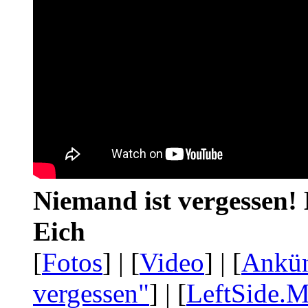
Niemand ist vergessen! 
Eich
[
Fotos
] | [
Video
] | [
Ankü
vergessen"
] | [
LeftSide.M