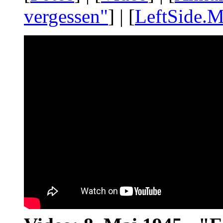
vergessen"
] | [
LeftSide.M