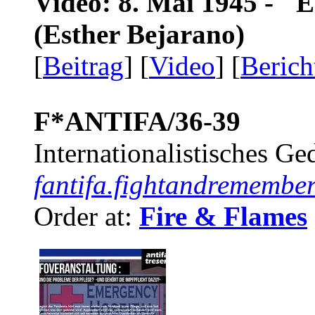
Video: 8. Mai 1945 - "
(Esther Bejarano)
[
Beitrag
] [
Video
] [
Berich
F*ANTIFA/36-39
Internationalistisches G
fantifa.fightandremember
Order at:
Fire & Flames