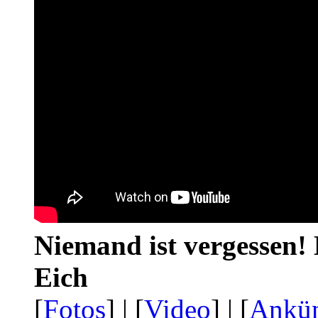
Niemand ist vergessen! 
Eich
[
Fotos
] | [
Video
] | [
Ankü