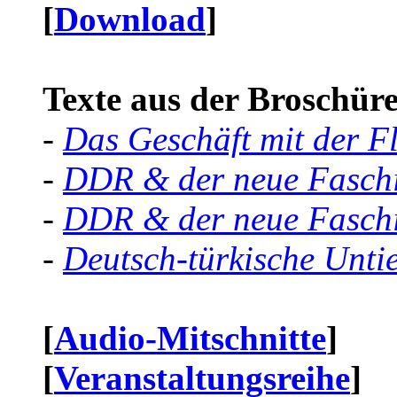
[
Download
]
Texte aus der Broschüre 
-
Das Geschäft mit der F
-
DDR & der neue Faschi
-
DDR & der neue Faschi
-
Deutsch-türkische Unti
[
Audio-Mitschnitte
]
[
Veranstaltungsreihe
]