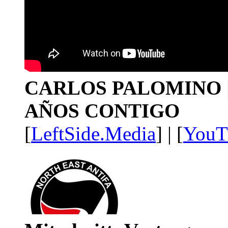
CARLOS PALOMINO | 1
AÑOS CONTIGO
[
LeftSide.Media
] | [
YouT