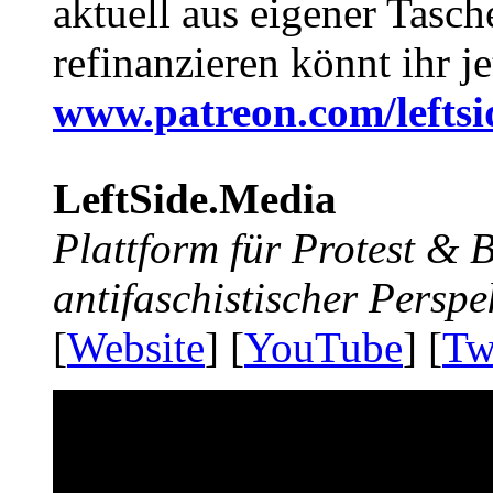
aktuell aus eigener Tasc
refinanzieren könnt ihr j
www.patreon.com/lefts
LeftSide.Media
Plattform für Protest &
antifaschistischer Perspe
[
Website
] [
YouTube
] [
Tw