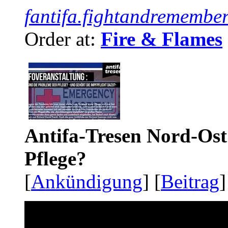
fantifa.fightandremember
Order at:
Fire & Flames
Antifa-Tresen Nord-Ost
Pflege?
[
Ankündigung
] [
Beitrag
]