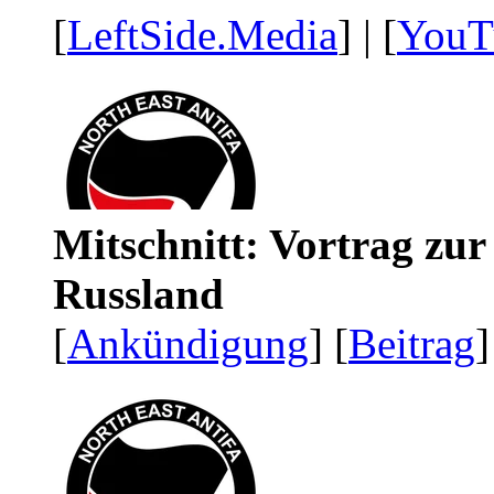
[
LeftSide.Media
] | [
YouT
Mitschnitt: Vortrag zu
Russland
[
Ankündigung
] [
Beitrag
]