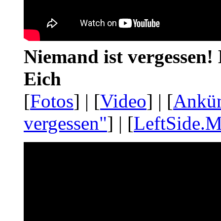
Niemand ist vergessen! 
Eich
[
Fotos
] | [
Video
] | [
Ankü
vergessen"
] | [
LeftSide.M