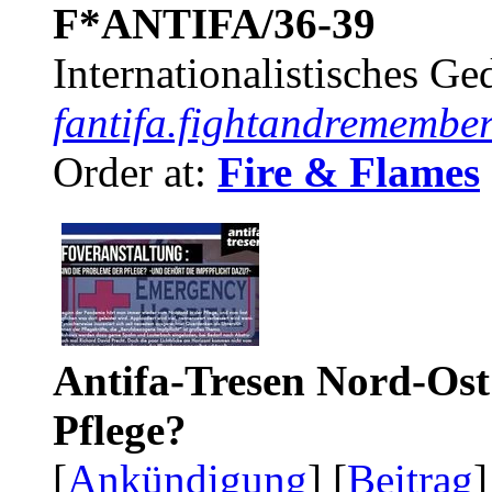
F*ANTIFA/36-39
Internationalistisches G
fantifa.fightandremember
Order at:
Fire & Flames
Antifa-Tresen Nord-Ost
Pflege?
[
Ankündigung
] [
Beitrag
]