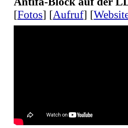
Antifa-Block auf der 
[
Fotos
] [
Aufruf
] [
Websit