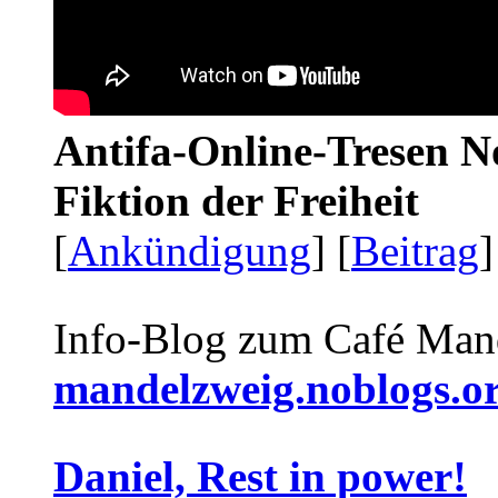
Antifa-Online-Tresen N
Fiktion der Freiheit
[
Ankündigung
] [
Beitrag
]
Info-Blog zum Café Man
mandelzweig.noblogs.o
Daniel, Rest in power!