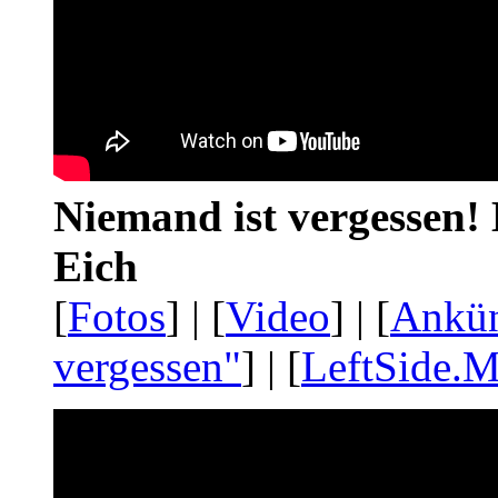
Niemand ist vergessen! 
Eich
[
Fotos
] | [
Video
] | [
Ankü
vergessen"
] | [
LeftSide.M