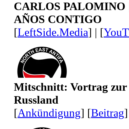
CARLOS PALOMINO | 1
AÑOS CONTIGO
[
LeftSide.Media
] | [
YouT
Mitschnitt: Vortrag zu
Russland
[
Ankündigung
] [
Beitrag
]