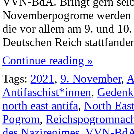
VVN-BdA. Bringt gern selb
Novemberpogrome werden di
die vor allem am 9. und 1
Deutschen Reich stattfande
Continue reading »
Tags:
2021
,
9. November
,
A
Antifaschist*innen
,
Gedenk
north east antifa
,
North East
Pogrom
,
Reichspogromnac
des Naziregimes
,
VVN-Bd