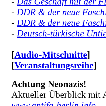
-
Das Geschäft mit der F
-
DDR & der neue Faschi
-
DDR & der neue Faschi
-
Deutsch-türkische Unti
[
Audio-Mitschnitte
]
[
Veranstaltungsreihe
]
Achtung Neonazis!
Aktueller Überblick mit 
www.antifa-berlin.info