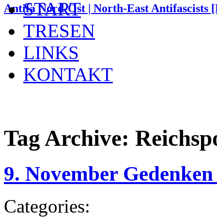
START
Antifa Nord-Ost | North-East Antifascists
TRESEN
LINKS
KONTAKT
Tag Archive:
Reichsp
9. November Gedenken 
Categories: