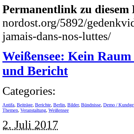
Permanentlink zu diesem 
nordost.org/5892/gedenkvi
jamais-dans-nos-luttes/
Weißensee: Kein Raum
und Bericht
Categories:
Antifa
,
Beiträge
,
Berichte
,
Berlin
,
Bilder
,
Bündnisse
,
Demo / Kundge
Themen
,
Veranstaltung
,
Weißensee
2. Juli 2017