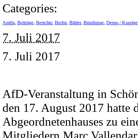
Categories:
Antifa
,
Beiträge
,
Berichte
,
Berlin
,
Bilder
,
Bündnisse
,
Demo / Kundge
7. Juli 2017
7. Juli 2017
AfD-Veranstaltung in Schö
den 17. August 2017 hatte 
Abgeordnetenhauses zu ein
Mitgliedern Marc Vallendar