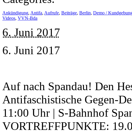
Ankündigung
,
Antifa
,
Aufrufe
,
Beiträge
,
Berlin
,
Demo / Kundgebun
Videos
,
VVN-Bda
6. Juni 2017
6. Juni 2017
Auf nach Spandau! Den Hes
Antifaschistische Gegen-De
11:00 Uhr | S-Bahnhof Spa
VORTREFFPUNKTE: 19.08.2