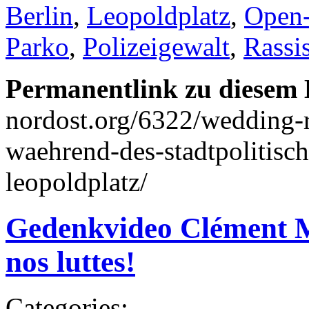
Berlin
,
Leopoldplatz
,
Open-
Parko
,
Polizeigewalt
,
Rassi
Permanentlink zu diesem 
nordost.org/6322/wedding-ra
waehrend-des-stadtpolitis
leopoldplatz/
Gedenkvideo Clément Mé
nos luttes!
Categories: