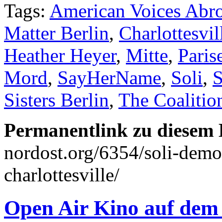
Tags:
American Voices Abro
Matter Berlin
,
Charlottesvil
Heather Heyer
,
Mitte
,
Paris
Mord
,
SayHerName
,
Soli
,
Sisters Berlin
,
The Coalitio
Permanentlink zu diesem 
nordost.org/6354/soli-demo
charlottesville/
Open Air Kino auf dem