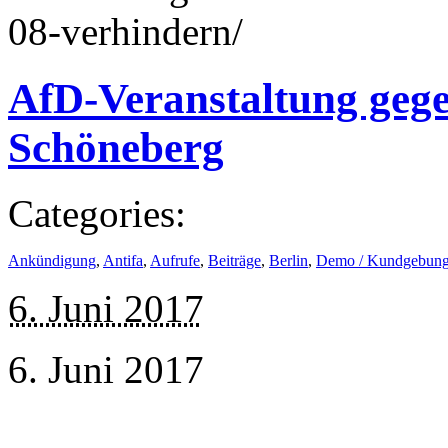
08-verhindern/
AfD-Veranstaltung gege
Schöneberg
Categories:
Ankündigung
,
Antifa
,
Aufrufe
,
Beiträge
,
Berlin
,
Demo / Kundgebun
6. Juni 2017
6. Juni 2017