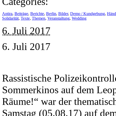
Categories:
Antira
,
Beiträge
,
Berichte
,
Berlin
,
Bilder
,
Demo / Kundgebung
,
Händ
Solidarität
,
Texte
,
Themen
,
Veranstaltung
,
Wedding
6. Juli 2017
6. Juli 2017
Rassistische Polizeikontrol
Sommerkinos auf dem Leopol
Räume!“ war der thematisc
Samstag (05.08.17) auf dem