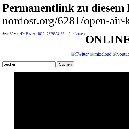
Permanentlink zu diesem 
nordost.org/6281/open-air-
Seite 30 von 49
« Erste
«
...
10
20
...
28
29
30
31
32
...
40
...
»
Letzte »
ONLIN
Suchen