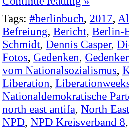
Continue reading »
Tags:
#berlinbuch
,
2017
,
Al
Befreiung
,
Bericht
,
Berlin-
Schmidt
,
Dennis Casper
,
Di
Fotos
,
Gedenken
,
Gedenken 
vom Nationalsozialismus
,
K
Liberation
,
Liberationweek
Nationaldemokratische Par
north east antifa
,
North East
NPD
,
NPD Kreisverband 8