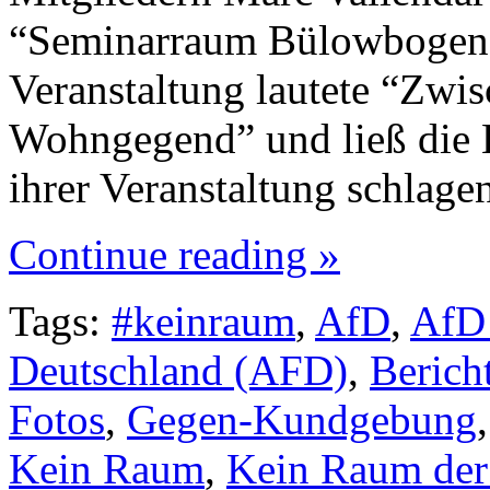
“Seminarraum Bülowbogen”
Veranstaltung lautete “Zwi
Wohngegend” und ließ die K
ihrer Veranstaltung schlag
Continue reading »
Tags:
#keinraum
,
AfD
,
AfD 
Deutschland (AFD)
,
Berich
Fotos
,
Gegen-Kundgebung
Kein Raum
,
Kein Raum de