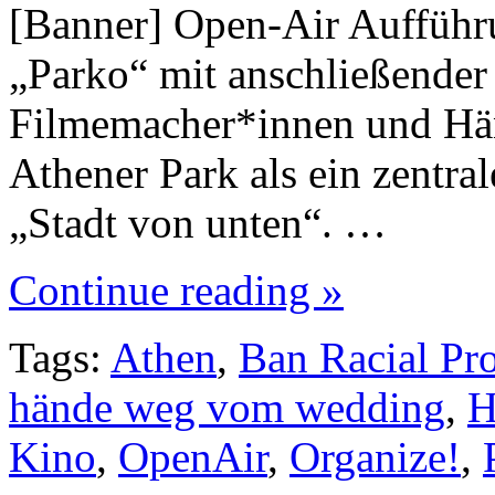
[Banner] Open-Air Aufführ
„Parko“ mit anschließender
Filmemacher*innen und Hä
Athener Park als ein zentra
„Stadt von unten“. …
Continue reading »
Tags:
Athen
,
Ban Racial Pro
hände weg vom wedding
,
Kino
,
OpenAir
,
Organize!
,