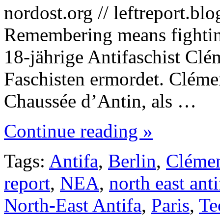
nordost.org // leftreport.b
Remembering means fightin
18-jährige Antifaschist Clé
Faschisten ermordet. Clémen
Chaussée d’Antin, als …
Continue reading »
Tags:
Antifa
,
Berlin
,
Clémen
report
,
NEA
,
north east anti
North-East Antifa
,
Paris
,
Te