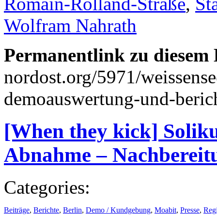
Romain-Rolland-Straße
,
St
Wolfram Nahrath
Permanentlink zu diesem 
nordost.org/5971/weissense
demoauswertung-und-berich
[When they kick] Soli
Abnahme – Nachbereit
Categories:
Beiträge
,
Berichte
,
Berlin
,
Demo / Kundgebung
,
Moabit
,
Presse
,
Reg