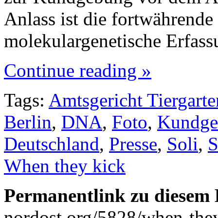
Anlass ist die fortwährende
molekulargenetische Erfass
Continue reading »
Tags:
Amtsgericht Tiergarte
Berlin
,
DNA
,
Foto
,
Kundge
Deutschland
,
Presse
,
Soli
,
S
When they kick
Permanentlink zu diesem 
nordost.org/5828/when-the