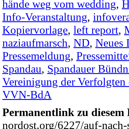
hände weg vom wedding
,
H
Info-Veranstaltung
,
infover
Kopiervorlage
,
left report
,
naziaufmarsch
,
ND
,
Neues 
Pressemeldung
,
Pressemitte
Spandau
,
Spandauer Bündni
Vereinigung der Verfolgten
VVN-BdA
Permanentlink zu diesem 
nordost.org/6227/auf-nach