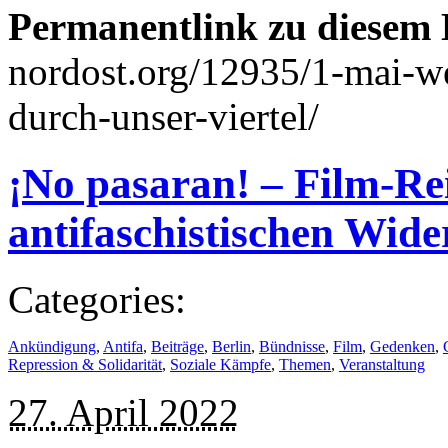
Permanentlink zu diesem 
nordost.org/12935/1-mai-w
durch-unser-viertel/
¡No pasaran! – Film-R
antifaschistischen Wide
Categories:
Ankündigung
,
Antifa
,
Beiträge
,
Berlin
,
Bündnisse
,
Film
,
Gedenken
,
Repression & Solidarität
,
Soziale Kämpfe
,
Themen
,
Veranstaltung
27. April 2022