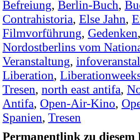
Befreiung
,
Berlin-Buch
,
Bu
Contrahistoria
,
Else Jahn
,
E
Filmvorführung
,
Gedenken
Nordostberlins vom Nationa
Veranstaltung
,
infoveransta
Liberation
,
Liberationweek
Tresen
,
north east antifa
,
No
Antifa
,
Open-Air-Kino
,
Ope
Spanien
,
Tresen
Permanentlink zu diesem 