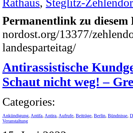
Rathaus
,
Steglitz-Zehlendor
Permanentlink zu diesem 
nordost.org/13377/zehlend
landesparteitag/
Antirassistische Kund
Schaut nicht weg! – Grei
Categories:
Ankündigung
,
Antifa
,
Antira
,
Aufrufe
,
Beiträge
,
Berlin
,
Bündnisse
,
D
Veranstaltung