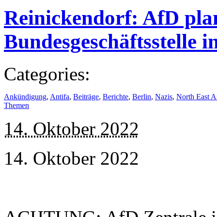
Reinickendorf: AfD pla
Bundesgeschäftsstelle i
Categories:
Ankündigung
,
Antifa
,
Beiträge
,
Berichte
,
Berlin
,
Nazis
,
North East A
Themen
14. Oktober 2022
14. Oktober 2022