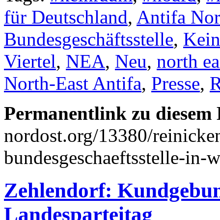
für Deutschland
,
Antifa No
Bundesgeschäftsstelle
,
Kein
Viertel
,
NEA
,
Neu
,
north ea
North-East Antifa
,
Presse
,
R
Permanentlink zu diesem 
nordost.org/13380/reinicke
bundesgeschaeftsstelle-in-w
Zehlendorf: Kundgebun
Landesparteitag