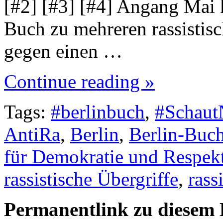
[#2] [#3] [#4] Angang Mai 
Buch zu mehreren rassisti
gegen einen …
Continue reading »
Tags:
#berlinbuch
,
#Schaut
AntiRa
,
Berlin
,
Berlin-Buc
für Demokratie und Respek
rassistische Übergriffe
,
rass
Permanentlink zu diesem 