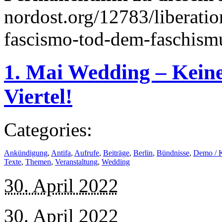
nordost.org/12783/liberati
fascismo-tod-dem-faschism
1. Mai Wedding – Kein
Viertel!
Categories:
Ankündigung
,
Antifa
,
Aufrufe
,
Beiträge
,
Berlin
,
Bündnisse
,
Demo / 
Texte
,
Themen
,
Veranstaltung
,
Wedding
30. April 2022
30. April 2022