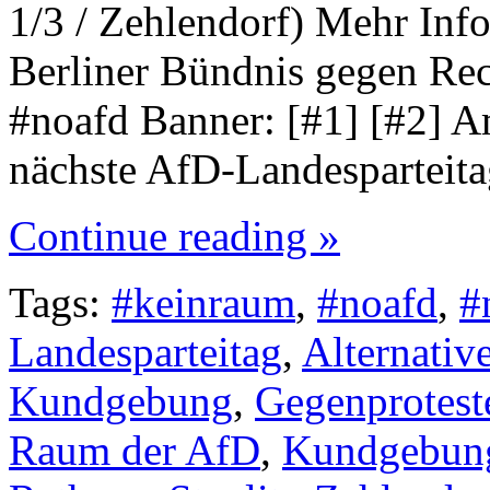
1/3 / Zehlendorf) Mehr Inf
Berliner Bündnis gegen Re
#noafd Banner: [#1] [#2] A
nächste AfD-Landesparteita
Continue reading »
Tags:
#keinraum
,
#noafd
,
#
Landesparteitag
,
Alternativ
Kundgebung
,
Gegenprotest
Raum der AfD
,
Kundgebun