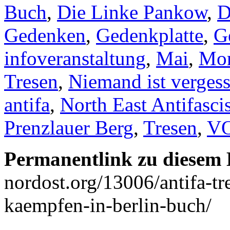
Buch
,
Die Linke Pankow
,
D
Gedenken
,
Gedenkplatte
,
G
infoveranstaltung
,
Mai
,
Mo
Tresen
,
Niemand ist verges
antifa
,
North East Antifascis
Prenzlauer Berg
,
Tresen
,
V
Permanentlink zu diesem 
nordost.org/13006/antifa-tr
kaempfen-in-berlin-buch/