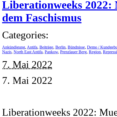
Liberationweeks 2022: 
dem Faschismus
Categories:
Ankündigung
,
Antifa
,
Beiträge
,
Berlin
,
Bündnisse
,
Demo / Kundgeb
Nazis
,
North East Antifa
,
Pankow
,
Prenzlauer Berg
,
Region
,
Repressi
7. Mai 2022
7. Mai 2022
Liberationweeks 2022: Mue