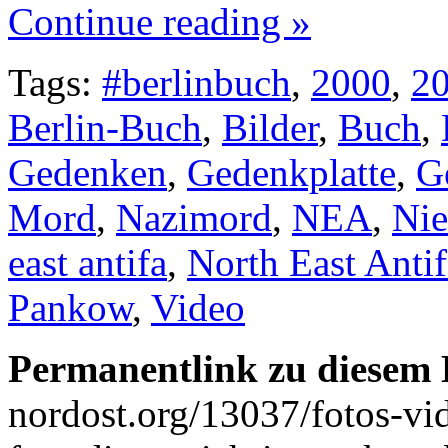
Continue reading »
Tags:
#berlinbuch
,
2000
,
2
Berlin-Buch
,
Bilder
,
Buch
,
Gedenken
,
Gedenkplatte
,
G
Mord
,
Nazimord
,
NEA
,
Nie
east antifa
,
North East Antif
Pankow
,
Video
Permanentlink zu diesem 
nordost.org/13037/fotos-vi