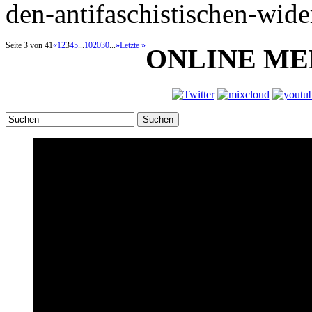
den-antifaschistischen-wide
Seite 3 von 41
«
1
2
3
4
5
...
10
20
30
...
»
Letzte »
ONLINE ME
Suchen