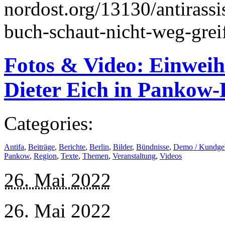
nordost.org/13130/antirass
buch-schaut-nicht-weg-greif
Fotos & Video: Einweih
Dieter Eich in Pankow
Categories:
Antifa
,
Beiträge
,
Berichte
,
Berlin
,
Bilder
,
Bündnisse
,
Demo / Kundge
Pankow
,
Region
,
Texte
,
Themen
,
Veranstaltung
,
Videos
26. Mai 2022
26. Mai 2022