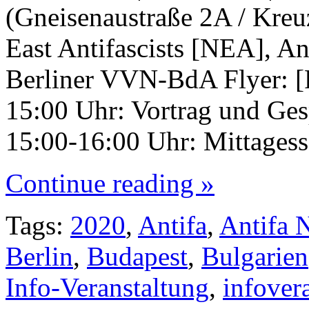
(Gneisenaustraße 2A / Kreu
East Antifascists [NEA], A
Berliner VVN-BdA Flyer: [F
15:00 Uhr: Vortrag und Ges
15:00-16:00 Uhr: Mittages
Continue reading »
Tags:
2020
,
Antifa
,
Antifa 
Berlin
,
Budapest
,
Bulgarien
Info-Veranstaltung
,
infover