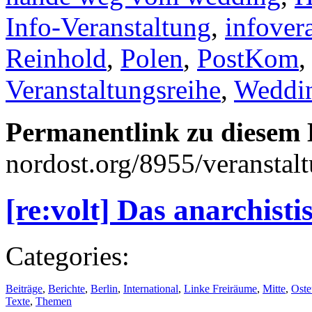
Info-Veranstaltung
,
infover
Reinhold
,
Polen
,
PostKom
Veranstaltungsreihe
,
Weddi
Permanentlink zu diesem 
nordost.org/8955/veranstal
[re:volt] Das anarchist
Categories:
Beiträge
,
Berichte
,
Berlin
,
International
,
Linke Freiräume
,
Mitte
,
Oste
Texte
,
Themen