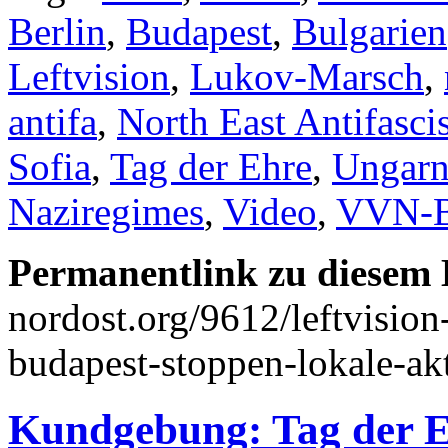
Berlin
,
Budapest
,
Bulgarien
Leftvision
,
Lukov-Marsch
,
antifa
,
North East Antifascis
Sofia
,
Tag der Ehre
,
Ungar
Naziregimes
,
Video
,
VVN-
Permanentlink zu diesem 
nordost.org/9612/leftvision
budapest-stoppen-lokale-akt
Kundgebung: Tag der E