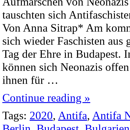
Aufmärschen von Neonazis 
tauschten sich Antifaschist
Von Anna Sitrap* Am kom
sich wieder Faschisten aus
Tag der Ehre in Budapest. I
können sich Neonazis offen
ihnen für …
Continue reading »
Tags:
2020
,
Antifa
,
Antifa 
Berlin
,
Budapest
,
Bulgarien