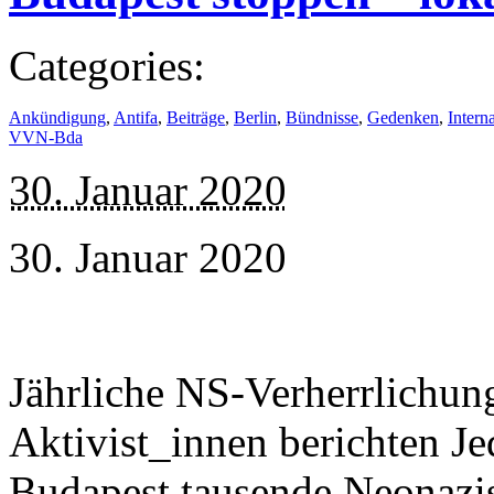
Categories:
Ankündigung
,
Antifa
,
Beiträge
,
Berlin
,
Bündnisse
,
Gedenken
,
Intern
VVN-Bda
30. Januar 2020
30. Januar 2020
Jährliche NS-Verherrlichun
Aktivist_innen berichten J
Budapest tausende Neonaz