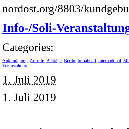
nordost.org/8803/kundgebun
Info-/Soli-Veranstaltun
Categories:
Ankündigung
,
Aufrufe
,
Beiträge
,
Berlin
,
Infoabend
,
International
,
Mit
Veranstaltung
1. Juli 2019
1. Juli 2019