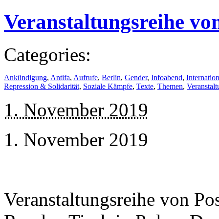
Veranstaltungsreihe v
Categories:
Ankündigung
,
Antifa
,
Aufrufe
,
Berlin
,
Gender
,
Infoabend
,
Internation
Repression & Solidarität
,
Soziale Kämpfe
,
Texte
,
Themen
,
Veranstal
1. November 2019
1. November 2019
Veranstaltungsreihe von P