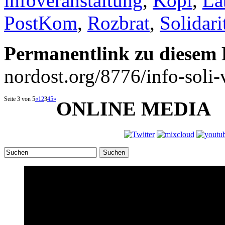
infoveranstaltung
,
Köpi
,
La
PostKom
,
Rozbrat
,
Solidari
Permanentlink zu diesem 
nordost.org/8776/info-soli-
Seite 3 von 5
«
1
2
3
4
5
»
ONLINE MEDIA
Suchen