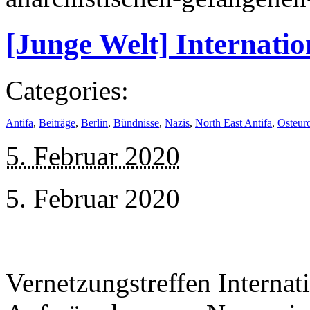
[Junge Welt] Internatio
Categories:
Antifa
,
Beiträge
,
Berlin
,
Bündnisse
,
Nazis
,
North East Antifa
,
Osteur
5. Februar 2020
5. Februar 2020
Vernetzungstreffen Internati