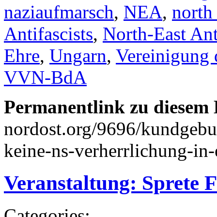
naziaufmarsch
,
NEA
,
north 
Antifascists
,
North-East Ant
Ehre
,
Ungarn
,
Vereinigung 
VVN-BdA
Permanentlink zu diesem 
nordost.org/9696/kundgebun
keine-ns-verherrlichung-in-
Veranstaltung: Sprete 
Categories: