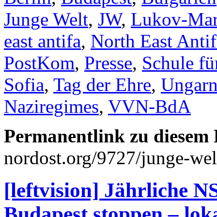
Junge Welt
,
JW
,
Lukov-Mar
east antifa
,
North East Antif
PostKom
,
Presse
,
Schule f
Sofia
,
Tag der Ehre
,
Ungar
Naziregimes
,
VVN-BdA
Permanentlink zu diesem 
nordost.org/9727/junge-welt-
[leftvision] Jährliche 
Budapest stoppen – loka