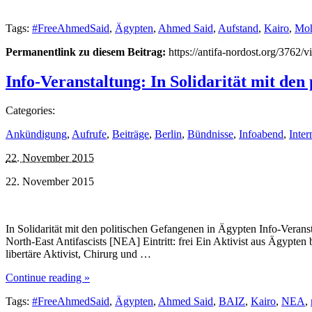
Tags:
#FreeAhmedSaid
,
Ägypten
,
Ahmed Said
,
Aufstand
,
Kairo
,
Moh
Permanentlink zu diesem Beitrag:
https://antifa-nordost.org/3762/v
Info-Veranstaltung: In Solidarität mit den
Categories:
Ankündigung
,
Aufrufe
,
Beiträge
,
Berlin
,
Bündnisse
,
Infoabend
,
Inter
22. November 2015
22. November 2015
In Solidarität mit den politischen Gefangenen in Ägypten Info-Vera
North-East Antifascists [NEA] Eintritt: frei Ein Aktivist aus Ägypte
libertäre Aktivist, Chirurg und …
Continue reading »
Tags:
#FreeAhmedSaid
,
Ägypten
,
Ahmed Said
,
BAIZ
,
Kairo
,
NEA
,