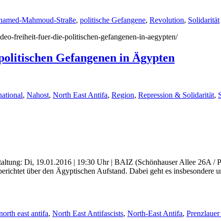
amed-Mahmoud-Straße
,
politische Gefangene
,
Revolution
,
Solidarität
ideo-freiheit-fuer-die-politischen-gefangenen-in-aegypten/
 politischen Gefangenen in Ägypten
national
,
Nahost
,
North East Antifa
,
Region
,
Repression & Solidarität
,
nstaltung: Di, 19.01.2016 | 19:30 Uhr | BAIZ (Schönhauser Allee 26A /
n berichtet über den Ägyptischen Aufstand. Dabei geht es insbesondere
north east antifa
,
North East Antifascists
,
North-East Antifa
,
Prenzlauer