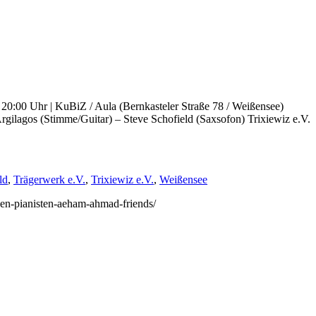
 20:00 Uhr | KuBiZ / Aula (Bernkasteler Straße 78 / Weißensee)
rgilagos (Stimme/Guitar) – Steve Schofield (Saxsofon) Trixiewiz e.V.
ld
,
Trägerwerk e.V.
,
Trixiewiz e.V.
,
Weißensee
chen-pianisten-aeham-ahmad-friends/