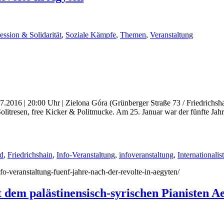
ession & Solidarität
,
Soziale Kämpfe
,
Themen
,
Veranstaltung
.2016 | 20:00 Uhr | Zielona Góra (Grünberger Straße 73 / Friedrichshai
olitresen, free Kicker & Politmucke. Am 25. Januar war der fünfte Jah
d
,
Friedrichshain
,
Info-Veranstaltung
,
infoveranstaltung
,
Internationali
nfo-veranstaltung-fuenf-jahre-nach-der-revolte-in-aegyten/
t dem palästinensisch-syrischen Pianisten