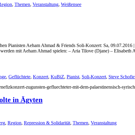
Region
,
Themen
,
Veranstaltung
,
Weißensee
schen Pianisten Aeham Ahmad & Friends Soli-Konzert: Sa, 09.07.2016 |
 werden mit Aeham Ahmad spielen: – Aria Tilove (Djane) – Elisabeth A
inge
,
Geflüchtete
,
Konzert
,
KuBiZ
,
Pianist
,
Soli-Konzert
,
Steve Schofie
benefizkonzert-zugunsten-gefluechteter-mit-dem-palaestinensisch-syris
olte in Ägyten
erg
,
Region
,
Repression & Solidarität
,
Themen
,
Veranstaltung