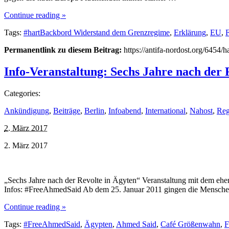
Continue reading »
Tags:
#hartBackbord Widerstand dem Grenzregime
,
Erklärung
,
EU
,
Permanentlink zu diesem Beitrag:
https://antifa-nordost.org/6454
Info-Veranstaltung: Sechs Jahre nach der 
Categories:
Ankündigung
,
Beiträge
,
Berlin
,
Infoabend
,
International
,
Nahost
,
Reg
2. März 2017
2. März 2017
„Sechs Jahre nach der Revolte in Ägyten“ Veranstaltung mit dem ehe
Infos: #FreeAhmedSaid Ab dem 25. Januar 2011 gingen die Menschen in
Continue reading »
Tags:
#FreeAhmedSaid
,
Ägypten
,
Ahmed Said
,
Café Größenwahn
,
F