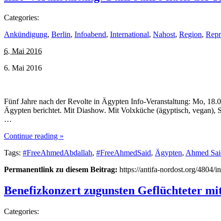
Categories:
Ankündigung
,
Berlin
,
Infoabend
,
International
,
Nahost
,
Region
,
Repr
6. Mai 2016
6. Mai 2016
Fünf Jahre nach der Revolte in Ägypten Info-Veranstaltung: Mo, 18.07
Ägypten berichtet. Mit Diashow. Mit Volxküche (ägyptisch, vegan), S
…
Continue reading »
Tags:
#FreeAhmedAbdallah
,
#FreeAhmedSaid
,
Ägypten
,
Ahmed Sai
Permanentlink zu diesem Beitrag:
https://antifa-nordost.org/4804/i
Benefizkonzert zugunsten Geflüchteter mi
Categories: