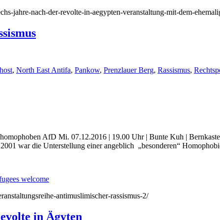
/sechs-jahre-nach-der-revolte-in-aegypten-veranstaltung-mit-dem-ehema
ssismus
host
,
North East Antifa
,
Pankow
,
Prenzlauer Berg
,
Rassismus
,
Rechtsp
omophoben AfD Mi. 07.12.2016 | 19.00 Uhr | Bunte Kuh | Bernkastel
r 2001 war die Unterstellung einer angeblich „besonderen“ Homophobie
fugees welcome
veranstaltungsreihe-antimuslimischer-rassismus-2/
evolte in Ägyten