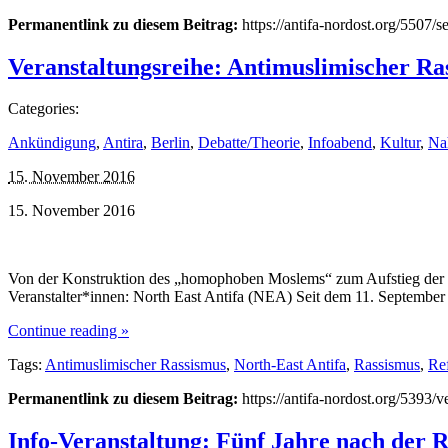
Permanentlink zu diesem Beitrag:
https://antifa-nordost.org/5507
Veranstaltungsreihe: Antimuslimischer Ra
Categories:
Ankündigung
,
Antira
,
Berlin
,
Debatte/Theorie
,
Infoabend
,
Kultur
,
Na
15. November 2016
15. November 2016
Von der Konstruktion des „homophoben Moslems“ zum Aufstieg der h
Veranstalter*innen: North East Antifa (NEA) Seit dem 11. Septembe
Continue reading »
Tags:
Antimuslimischer Rassismus
,
North-East Antifa
,
Rassismus
,
Re
Permanentlink zu diesem Beitrag:
https://antifa-nordost.org/5393/
Info-Veranstaltung: Fünf Jahre nach der R