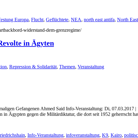
Festung Europa
,
Flucht
,
Geflüchtete
,
NEA
,
north east antifa
,
North East
/hartbackbord-widerstand-dem-grenzregime/
Revolte in Ägyten
ion
,
Repression & Solidarität
,
Themen
,
Veranstaltung
maligen Gefangenen Ahmed Said Info-Veranstaltung: Di, 07.03.2017 | 
 Ägypten gegen die Militärdiktatur, die dort seit 1952 geherrscht ha
riedrichshain
,
Info-Veranstaltung
,
infoveranstaltung
,
K9
,
Kairo
,
politi