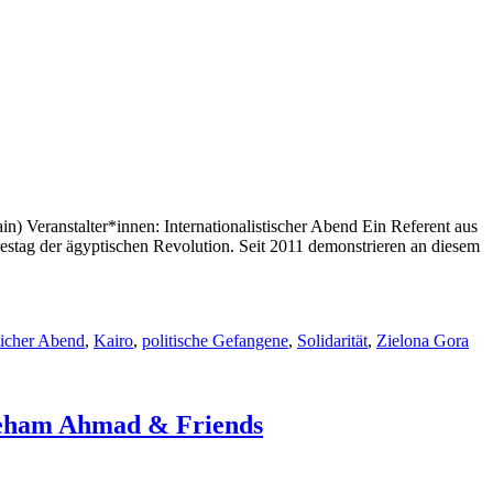
n) Veranstalter*innen: Internationalistischer Abend Ein Referent aus
restag der ägyptischen Revolution. Seit 2011 demonstrieren an diesem
sticher Abend
,
Kairo
,
politische Gefangene
,
Solidarität
,
Zielona Gora
 Aeham Ahmad & Friends