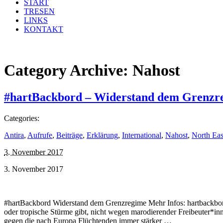
START
TRESEN
LINKS
KONTAKT
Category Archive:
Nahost
#hartBackbord – Widerstand dem Grenzr
Categories:
Antira
,
Aufrufe
,
Beiträge
,
Erklärung
,
International
,
Nahost
,
North Eas
3. November 2017
3. November 2017
#hartBackbord Widerstand dem Grenzregime Mehr Infos: hartbackbord
oder tropische Stürme gibt, nicht wegen marodierender Freibeuter*inn
gegen die nach Europa Flüchtenden immer stärker …