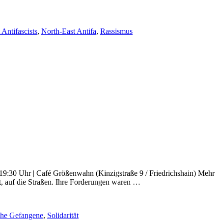
 Antifascists
,
North-East Antifa
,
Rassismus
19:30 Uhr | Café Größenwahn (Kinzigstraße 9 / Friedrichshain) Mehr
t, auf die Straßen. Ihre Forderungen waren …
sche Gefangene
,
Solidarität