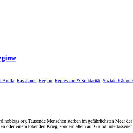
egime
t Antifa
,
Rassismus
,
Region
,
Repression & Solidarität
,
Soziale Kämpfe
.noblogs.org Tausende Menschen sterben im gefährlichsten Meer der W
en oder einem tobenden Krieg, sondern allein auf Grund unterlassener 