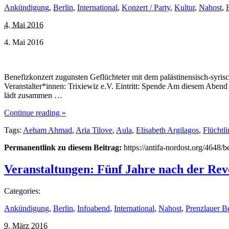
Ankündigung
,
Berlin
,
International
,
Konzert / Party
,
Kultur
,
Nahost
,
4. Mai 2016
4. Mai 2016
Benefizkonzert zugunsten Geflüchteter mit dem palästinensisch-syri
Veranstalter*innen: Trixiewiz e.V. Eintritt: Spende Am diesem Abend
lädt zusammen …
Continue reading »
Tags:
Aeham Ahmad
,
Aria Tilove
,
Aula
,
Elisabeth Argilagos
,
Flüchtl
Permanentlink zu diesem Beitrag:
https://antifa-nordost.org/4648/
Veranstaltungen: Fünf Jahre nach der Rev
Categories:
Ankündigung
,
Berlin
,
Infoabend
,
International
,
Nahost
,
Prenzlauer B
9. März 2016