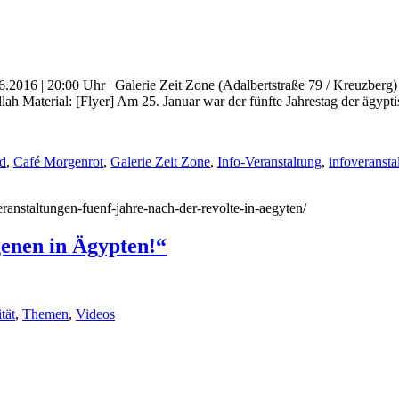
6.2016 | 20:00 Uhr | Galerie Zeit Zone (Adalbertstraße 79 / Kreuzberg
Material: [Flyer] Am 25. Januar war der fünfte Jahrestag der ägypti
d
,
Café Morgenrot
,
Galerie Zeit Zone
,
Info-Veranstaltung
,
infoveransta
veranstaltungen-fuenf-jahre-nach-der-revolte-in-aegyten/
genen in Ägypten!“
tät
,
Themen
,
Videos