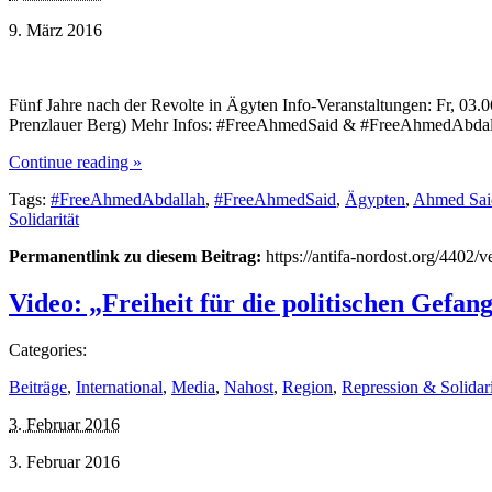
9. März 2016
Fünf Jahre nach der Revolte in Ägyten Info-Veranstaltungen: Fr, 03.0
Prenzlauer Berg) Mehr Infos: #FreeAhmedSaid & #FreeAhmedAbdallah 
Continue reading »
Tags:
#FreeAhmedAbdallah
,
#FreeAhmedSaid
,
Ägypten
,
Ahmed Sai
Solidarität
Permanentlink zu diesem Beitrag:
https://antifa-nordost.org/4402/
Video: „Freiheit für die politischen Gefan
Categories:
Beiträge
,
International
,
Media
,
Nahost
,
Region
,
Repression & Solidari
3. Februar 2016
3. Februar 2016