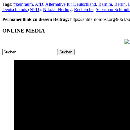
Tags:
#keinraum
,
AfD
,
Alternative für Deutschland
,
Barnim
,
Berlin
,
Deutschlands (NPD)
,
Nikolai Nerling
,
Recherche
,
Sebastian Schmidt
Permanentlink zu diesem Beitrag:
https://antifa-nordost.org/9061
ONLINE MEDIA
Suchen