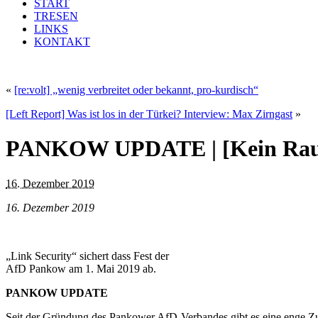
START
TRESEN
LINKS
KONTAKT
«
[re:volt] „wenig verbreitet oder bekannt, pro-kurdisch“
[Left Report] Was ist los in der Türkei? Interview: Max Zirngast
»
PANKOW UPDATE | [Kein Raum
16. Dezember 2019
16. Dezember 2019
„Link Security“ sichert dass Fest der
AfD Pankow am 1. Mai 2019 ab.
PANKOW UPDATE
Seit der Gründung des Pankower AfD-Verbandes gibt es eine enge Zu