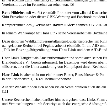
Er hat Kontakt zum neuerdings zu Bekanntheit gelangten „Germanen 
Vereinsshirt live im Fernsehen zu sehen war. [5]
Rene Hildebrandt
war/ist ebenfalls Promoter vom
„Bund Deutsche
Shirt Provokation oder dieser GBK-Werbung auf Facebook mit dem K
Kämpfer*innen des
„Germanen Boxstall Kiel“
nahmen z.B. 2018 a
In seinem Wahlkampf hat Hans Link seine Vereinsarbeit als Boxtrainer 
Dazu gehörten Wahlkampfveranstaltungen/Bürgergespräche „im Ring“ 
u.a. geladene Rednerin bei Pegida, arbeitet ebenfalls für die AfD und
„Talk im Boxring-Bürgerdialog“ von
Hans Link
und dem AfD-Bunde
Über Links Tätigkeit als Amateurboxtrainer und somit auch seinen E
Brandenburg e.V.“ bereits informiert. Im Dezember wird dieser über 
stilisieren, aber die Unterwanderung von Kampfsport durch Rechtsra
Hans Link
ist aber nicht nur ein brauner Boxer, Bauschlosser & Polit
in der Friedrichstr. 1, 16321 Bernau/Schönow.
Auf der Website finden sich neben vielen Schreibfehlern auch die ei
[11]
Unsere Recherchen haben darüber hinaus ergeben, dass Links Firma 
und Veranstaltungen durch Securitys auch das energische Abfotograf