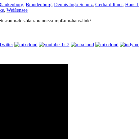
Blankenburg
,
Brandenburg
,
Dennis Ingo Schulz
,
Gerhard Ittner
,
Hans L
ke
,
Weißensee
/kein-raum-der-blau-braune-sumpf-um-hans-link/