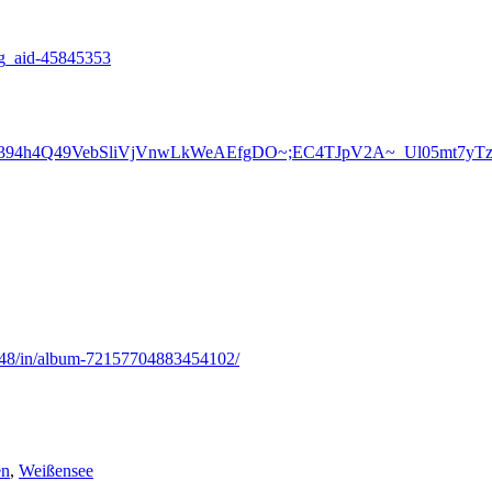
ung_aid-45845353
sahezpv7ERzsP394h4Q49VebSliVjVnwLkWeAEfgDO~;EC4TJpV2A~
6448/in/album-72157704883454102/
en
,
Weißensee