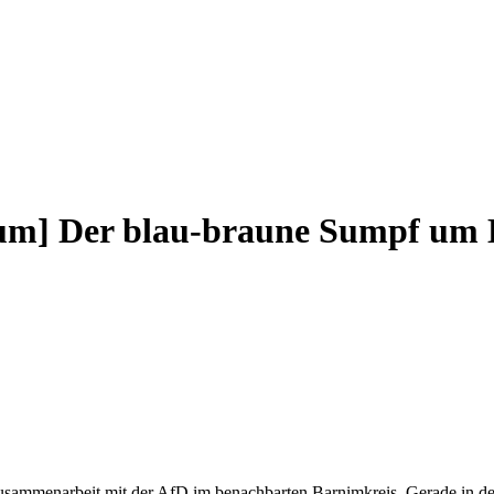
] Der blau-braune Sumpf um 
sammenarbeit mit der AfD im benachbarten Barnimkreis. Gerade in der