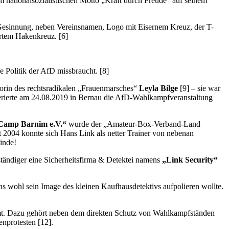
nationalsozialistischen Motto „Kraft durch Freude“ auf seinem
e Gesinnung, neben Vereinsnamen, Logo mit Eisernem Kreuz, der T-
rtem Hakenkreuz. [6]
e Politik der AfD missbraucht. [8]
orin des rechtsradikalen „Frauenmarsches“
Leyla Bilge
[9] – sie war
erierte am 24.08.2019 in Bernau die AfD-Wahlkampfveranstaltung
 Camp Barnim e.V.“
wurde der „Amateur-Box-Verband-Land
t 2004 konnte sich Hans Link als netter Trainer von nebenan
inde!
stständiger eine Sicherheitsfirma & Detektei namens
„Link Security“
ns wohl sein Image des kleinen Kaufhausdetektivs aufpolieren wollte.
mmt. Dazu gehört neben dem direkten Schutz von Wahlkampfständen
nprotesten [12].