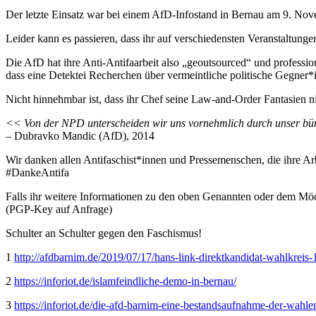
Der letzte Einsatz war bei einem AfD-Infostand in Bernau am 9. Nov
Leider kann es passieren, dass ihr auf verschiedensten Veranstaltunge
Die AfD hat ihre Anti-Antifaarbeit also „geoutsourced“ und profession
dass eine Detektei Recherchen über vermeintliche politische Gegner*i
Nicht hinnehmbar ist, dass ihr Chef seine Law-and-Order Fantasien 
<< Von der NPD unterscheiden wir uns vornehmlich durch unser bürge
– Dubravko Mandic (AfD), 2014
Wir danken allen Antifaschist*innen und Pressemenschen, die ihre A
#DankeAntifa
Falls ihr weitere Informationen zu den oben Genannten oder dem Möchte
(PGP-Key auf Anfrage)
Schulter an Schulter gegen den Faschismus!
1
http://afdbarnim.de/2019/07/17/hans-link-direktkandidat-wahlkreis-
2
https://inforiot.de/islamfeindliche-demo-in-bernau/
3
https://inforiot.de/die-afd-barnim-eine-bestandsaufnahme-der-wahle