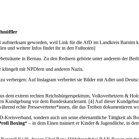
hnüffler
ß aufmerksam geworden, weil Link für die AfD im Landkreis Barnim kan
len und weitere Infos findet ihr in den Fußnoten]
ebetsräume in Bernau. Zu den Rednern gehörte unter anderem der Be
r klüngelt mit NPDlern und anderen Nazis.
zu verbergen: Auf Instagram verbreitet sie Bilder mit Adler und Deut
aus dem extrem rechten Reichsbürgerspektrum, Volksverhetzern & Hol
schen Kundgebung vor dem Bundeskanzleramt. [4] Auf dieser Kundgebu
während echte Pressevertreter*innen, die das Treiben dokumentieren wo
fD-Kreisverband, sondern auch um seine ehrenamtliche Tätigkeit als Bo
Profi Boxing“
– in dem Einen trainiert er Kinder & Jugendliche, in de