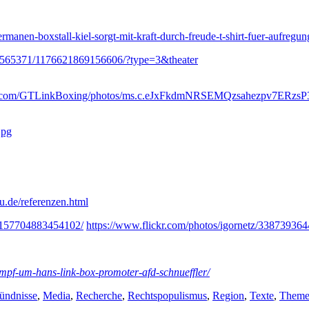
germanen-boxstall-kiel-sorgt-mit-kraft-durch-freude-t-shirt-fuer-aufreg
4565371/1176621869156606/?type=3&theater
w.facebook.com/GTLinkBoxing/photos/ms.c.eJxFkdmNRSEMQz
jpg
u.de/referenzen.html
72157704883454102/
https://www.flickr.com/photos/igornetz/3387393
mpf-um-hans-link-box-promoter-afd-schnueffler/
ündnisse
,
Media
,
Recherche
,
Rechtspopulismus
,
Region
,
Texte
,
Them