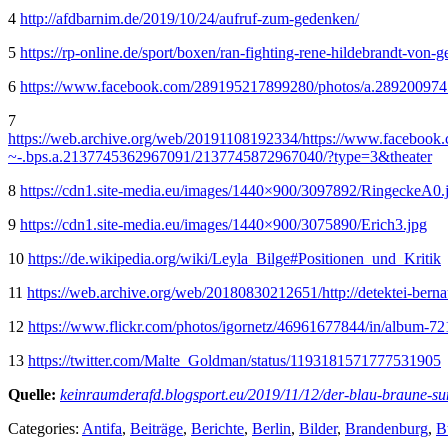
4
http://afdbarnim.de/2019/10/24/aufruf-zum-gedenken/
5
https://rp-online.de/sport/boxen/ran-fighting-rene-hildebrandt-von-
6
https://www.facebook.com/289195217899280/photos/a.28920097
7
https://web.archive.org/web/20191108192334/https://ww
~-.bps.a.2137745362967091/2137745872967040/?type=3&theater
8
https://cdn1.site-media.eu/images/1440×900/3097892/RingeckeA0.
9
https://cdn1.site-media.eu/images/1440×900/3075890/Erich3.jpg
10
https://de.wikipedia.org/wiki/Leyla_Bilge#Positionen_und_Kritik
11
https://web.archive.org/web/20180830212651/http://detektei-berna
12
https://www.flickr.com/photos/igornetz/46961677844/in/album-
13
https://twitter.com/Malte_Goldman/status/1193181571777531905
Quelle:
keinraumderafd.blogsport.eu/2019/11/12/der-blau-braune-su
Categories:
Antifa
,
Beiträge
,
Berichte
,
Berlin
,
Bilder
,
Brandenburg
,
B