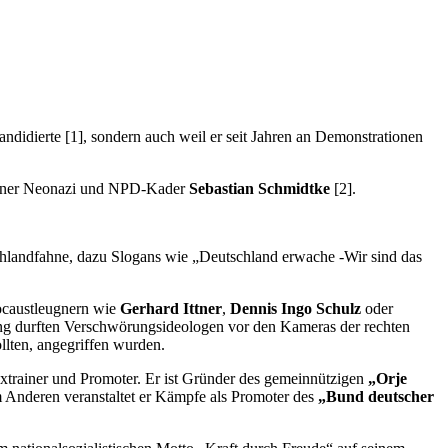
didierte [1], sondern auch weil er seit Jahren an Demonstrationen
rliner Neonazi und NPD-Kader
Sebastian Schmidtke
[2].
schlandfahne, dazu Slogans wie „Deutschland erwache -Wir sind das
ocaustleugnern wie
Gerhard Ittner
,
Dennis Ingo Schulz
oder
ng durften Verschwörungsideologen vor den Kameras der rechten
llten, angegriffen wurden.
xtrainer und Promoter. Er ist Gründer des gemeinnützigen
„Orje
m Anderen veranstaltet er Kämpfe als Promoter des
„Bund deutscher