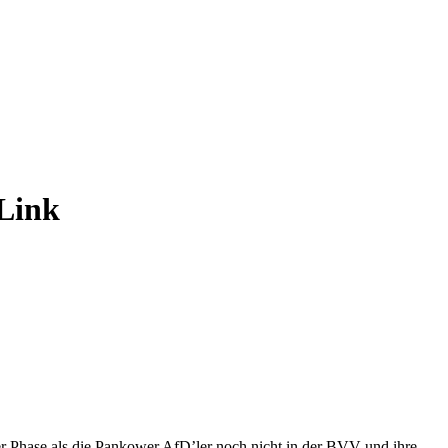
Link
 Phase als die Pankower AfD’ler noch nicht in der BVV und ihre