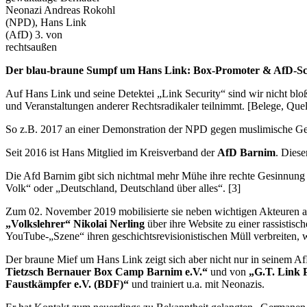
Neonazi Andreas Rokohl
(NPD), Hans Link
(AfD) 3. von
rechtsaußen
Der blau-braune Sumpf um Hans Link: Box-Promoter & AfD-Sc
Auf Hans Link und seine Detektei „Link Security“ sind wir nicht blo
und Veranstaltungen anderer Rechtsradikaler teilnimmt. [Belege, Quel
So z.B. 2017 an einer Demonstration der NPD gegen muslimische G
Seit 2016 ist Hans Mitglied im Kreisverband der
AfD Barnim
. Diese
Die Afd Barnim gibt sich nichtmal mehr Mühe ihre rechte Gesinnung 
Volk“ oder „Deutschland, Deutschland über alles“. [3]
Zum 02. November 2019 mobilisierte sie neben wichtigen Akteuren 
„Volkslehrer“ Nikolai Nerling
über ihre Website zu einer rassisti
YouTube-„Szene“ ihren geschichtsrevisionistischen Müll verbreiten, 
Der braune Mief um Hans Link zeigt sich aber nicht nur in seinem A
Tietzsch Bernauer Box Camp Barnim e.V.“
und von
„G.T. Link 
Faustkämpfer e.V. (BDF)“
und trainiert u.a. mit Neonazis.