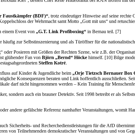
Boxstall Kiel“, dessen Chef Rene Hildebrandt bei RAN Boxen mit dem 
r Faustkämpfer (BDF)“
, trotz eindeutiger Hinweise auf seine recht
oppelschloss der Wehrmacht samt Motto „Gott mit uns“ und retuschie
n einem Event von
„G.T. Link Profiboxing“
in Bernau teil. [7]
häufig zur Selbstinszenierung und als Türöffner für die nationalistisch
oder Posieren mit Größen der Rechten Szene, wie z.B. der Organisat
 ist glühender Fan von
Björn „Bernd“ Höcke
himself. [10] Bilge mod
stagsabgeordneten
Steffen Kotré
.
influss auf Kinder & Jugendliche beim
„Orje Tietzsch Bernauer Box
mögliche Konsequenzen beraten und Link hoffentlich ausschließen. Sei
dikale darf nicht hingenommen werden – Kein Training für Menschenfe
iker, sondern auch ein brauner Detektiv. Seit 1998 betreibt er als Selb
n oder andere gefälschte Referenz namhafter Veranstaltungen, womit Ha
auch Sicherheits- und Recherchedienstleistungen für die AfD überni
ieren von Teilnehmenden demokratischer Veranstaltungen und von Gege