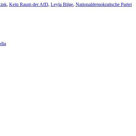
ink
,
Kein Raum der AfD
,
Leyla Bilge
,
Nationaldemokratische Partei