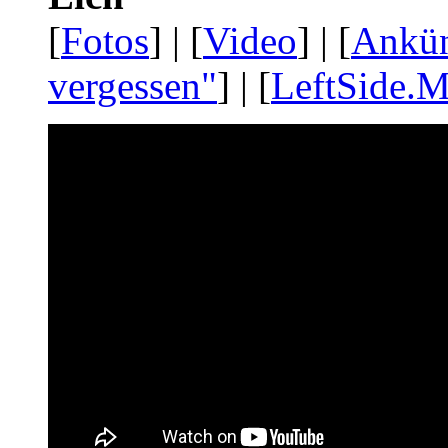
[
Fotos
] | [
Video
] | [
Ankü
vergessen"
] | [
LeftSide.M