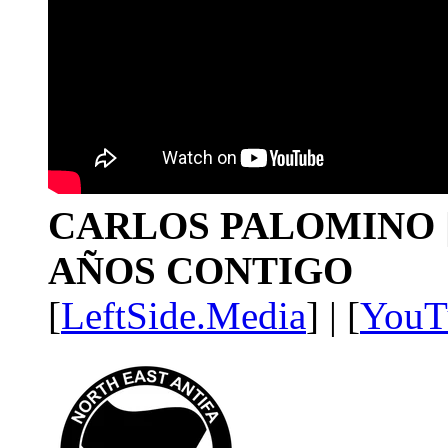
CARLOS PALOMINO | 1
AÑOS CONTIGO
[
LeftSide.Media
] | [
YouT