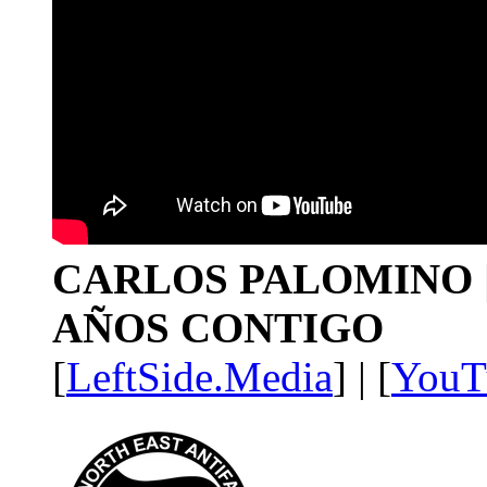
CARLOS PALOMINO | 1
AÑOS CONTIGO
[
LeftSide.Media
] | [
YouT