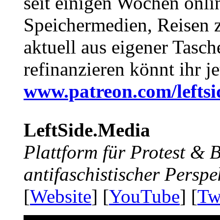
seit einigen Wochen onli
Speichermedien, Reisen 
aktuell aus eigener Tasc
refinanzieren könnt ihr j
www.patreon.com/lefts
LeftSide.Media
Plattform für Protest &
antifaschistischer Perspe
[
Website
] [
YouTube
] [
Tw