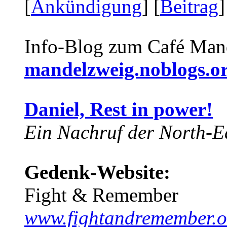
[
Ankündigung
] [
Beitrag
]
Info-Blog zum Café Man
mandelzweig.noblogs.o
Daniel, Rest in power!
Ein Nachruf der North-Ea
Gedenk-Website:
Fight & Remember
www.fightandremember.o