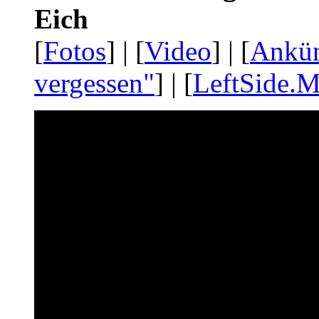
Eich
[
Fotos
] | [
Video
] | [
Ankü
vergessen"
] | [
LeftSide.M