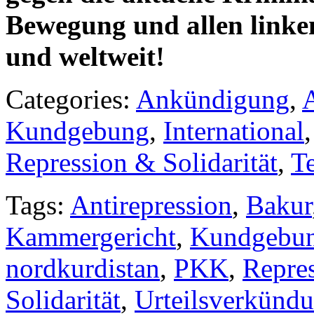
Bewegung und allen link
und weltweit!
Categories:
Ankündigung
,
Kundgebung
,
International
Repression & Solidarität
,
T
Tags:
Antirepression
,
Bakur
Kammergericht
,
Kundgebu
nordkurdistan
,
PKK
,
Repre
Solidarität
,
Urteilsverkünd