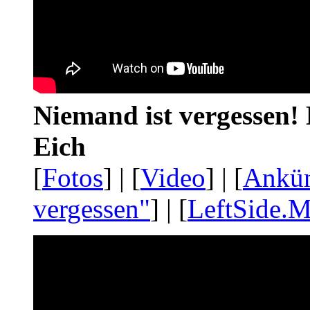
Niemand ist vergessen! 
Eich
[
Fotos
] | [
Video
] | [
Ankü
vergessen"
] | [
LeftSide.M