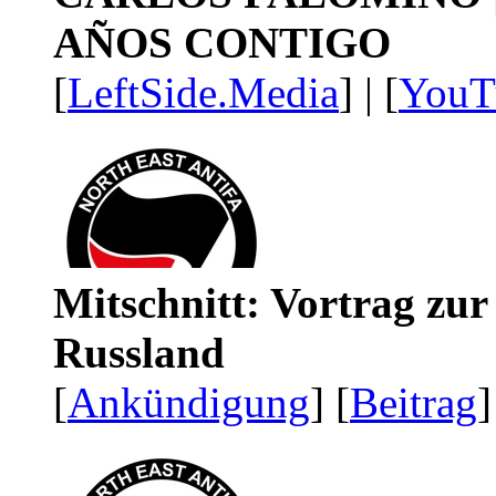
AÑOS CONTIGO
[
LeftSide.Media
] | [
YouT
Mitschnitt: Vortrag zu
Russland
[
Ankündigung
] [
Beitrag
]