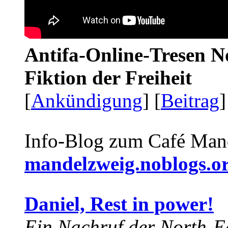
Antifa-Online-Tresen N
Fiktion der Freiheit
[
Ankündigung
] [
Beitrag
]
Info-Blog zum Café Man
mandelzweig.noblogs.o
Daniel, Rest in power!
Ein Nachruf der North-Ea