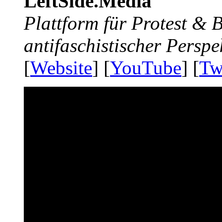
LeftSide.Media
Plattform für Protest &
antifaschistischer Perspe
[
Website
] [
YouTube
] [
Tw