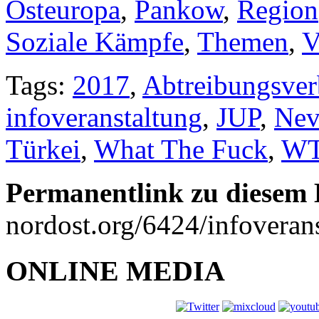
Osteuropa
,
Pankow
,
Region
Soziale Kämpfe
,
Themen
,
V
Tags:
2017
,
Abtreibungsver
infoveranstaltung
,
JUP
,
Nev
Türkei
,
What The Fuck
,
W
Permanentlink zu diesem 
nordost.org/6424/infoveran
ONLINE MEDIA