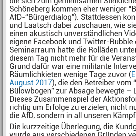
die sich zum gemeinsamen Stelldichei
Schöneberg kommen eher weniger “B
AfD-“Bürgerdialog”). Stattdessen ko
und Laatsch dabei zuschauen, wie sie
einen akustisch unverständlichen Vid
eigene Facebook und Twitter-Bubble 
Seminarraum hatte die Rolläden unte
diesem Tag nicht mehr für die Verans
Grund dafür war eine militante Interv
Räumlichkieten wenige Tage zuvor (
E
August 2017
), die den Betreiber vo
Bülowbogen” zur Absage bewegte – D
Dieses Zusammenspiel der Aktionsfor
richtig um Erfolge zu erzielen, nicht
die AfD, sondern in all unseren Kämpf
Die kurzzeitige Überlegung, die Kun
wurde aus verschiedenen Gründen ve