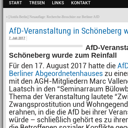
START
TRESEN
LINKS
KONTAKT
«
[Antifa Berlin] Neuauflage: Recherche-Broschüre zur Berliner AfD
AfD-Veranstaltung in Schöneberg w
7. Juli 2017
AfD-Veransta
Schöneberg wurde zum Reinfall
Für den 17. August 2017 hatte die
AfD
Berliner Abgeordnetenhauses
zu eine
mit den AGH-Mitgliedern Marc Vallen
Laatsch in den “Seminarraum Bülowb
Thema der Veranstaltung lautete “Zw
Zwangsprostitution und Wohngegend” 
erahnen, in die die AfD bei ihrer Vera
würde – schließlich gehört es zu ihr
die Betroffenen sozialer Konflikte ge