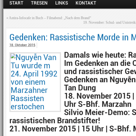
START
TRESEN
LINKS
KONTAKT
«
Antira-Infocafe in Buch – Filmabend: „Nach dem Brand“
19. November: Schul- und Unistrei
Gedenken: Rassistische Morde in 
18. Oktober 2015
Damals wie heute: Ra
Im Gedenken an die O
und rassistischer Ge
Gedenken an Nguyễn
Tan Dung
18. November 2015 | 
Uhr S-Bhf. Marzahn
Silvio Meier-Demo: S
rassistischen Brandstifter!
21. November 2015 | 15 Uhr | S-Bhf. 