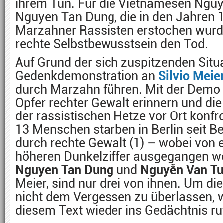
ihrem Tun. Für die Vietnamesen Ngu
Nguyen Tan Dung, die in den Jahren 
Marzahner Rassisten erstochen wurde
rechte Selbstbewusstsein den Tod.
Auf Grund der sich zuspitzenden Situa
Gedenkdemonstration an
Silvio Meie
durch Marzahn führen. Mit der Demo w
Opfer rechter Gewalt erinnern und di
der rassistischen Hetze vor Ort konfr
13 Menschen starben in Berlin seit B
durch rechte Gewalt (1) – wobei von 
höheren Dunkelziffer ausgegangen w
Nguyen Tan Dung
und
Nguyễn Van T
Meier, sind nur drei von ihnen. Um d
nicht dem Vergessen zu überlassen, w
diesem Text wieder ins Gedächtnis ru