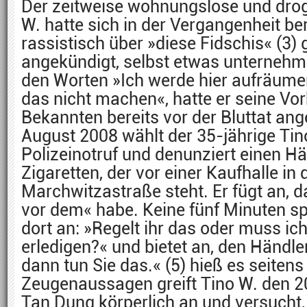
Der zeitweise wohnungslose und dr
W. hatte sich in der Vergangenheit be
rassistisch über »diese Fidschis« (3)
angekündigt, selbst etwas unternehm
den Worten »Ich werde hier aufräume
das nicht machen«, hatte er seine V
Bekannten bereits vor der Bluttat ang
August 2008 wählt der 35-jährige Tin
Polizeinotruf und denunziert einen Hä
Zigaretten, der vor einer Kaufhalle in 
Marchwitzastraße steht. Er fügt an, d
vor dem« habe. Keine fünf Minuten spä
dort an: »Regelt ihr das oder muss ic
erledigen?« und bietet an, den Händler
dann tun Sie das.« (5) hieß es seitens 
Zeugenaussagen greift Tino W. den 2
Tan Dung körperlich an und versucht,