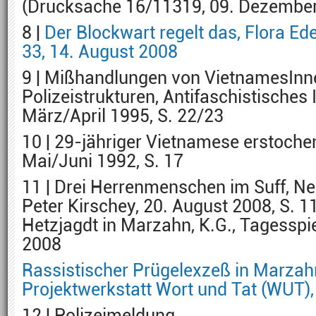
(Drucksache 16/11319, 09. Dezember 
8 |
Der Blockwart regelt das, Flora Ede
33, 14. August 2008
9 | Mißhandlungen von VietnamesInn
Polizeistrukturen, Antifaschistisches I
März/April 1995, S. 22/23
10 | 29-jähriger Vietnamese erstochen,
Mai/Juni 1992, S. 17
11 | Drei Herrenmenschen im Suff, N
Peter Kirschey, 20. August 2008, S. 1
Hetzjagdt in Marzahn, K.G., Tagesspi
2008
Rassistischer Prügelexzeß in Marzah
Projektwerkstatt Wort und Tat (WUT),
12 | Polizeimeldung