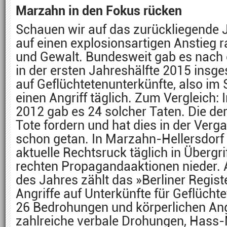
Marzahn in den Fokus rücken
Schauen wir auf das zurückliegende J
auf einen explosionsartigen Anstieg r
und Gewalt. Bundesweit gab es nach 
in der ersten Jahreshälfte 2015 insg
auf Geflüchtetenunterkünfte, also im 
einen Angriff täglich. Zum Vergleich
2012 gab es 24 solcher Taten. Die der
Tote fordern und hat dies in der Verg
schon getan. In Marzahn-Hellersdorf 
aktuelle Rechtsruck täglich in Übergr
rechten Propagandaaktionen nieder. A
des Jahres zählt das »Berliner Regist
Angriffe auf Unterkünfte für Geflücht
26 Bedrohungen und körperlichen Angr
zahlreiche verbale Drohungen, Hass-M