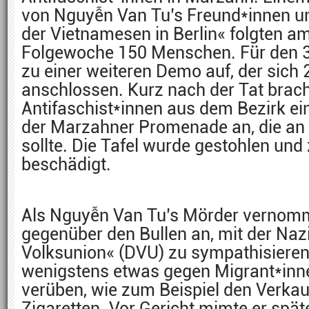
von Nguyễn Van Tu’s Freund*innen un
der Vietnamesen in Berlin« folgten a
Folgewoche 150 Menschen. Für den 3. 
zu einer weiteren Demo auf, der sic
anschlossen. Kurz nach der Tat brac
Antifaschist*innen aus dem Bezirk ei
der Marzahner Promenade an, die an
sollte. Die Tafel wurde gestohlen un
beschädigt.
Als Nguyễn Van Tu’s Mörder vernomme
gegenüber den Bullen an, mit der Naz
Volksunion« (DVU) zu sympathisieren.
wenigstens etwas gegen Migrant*innen
verüben, wie zum Beispiel den Verkau
Zigaretten. Vor Gericht mimte er spä