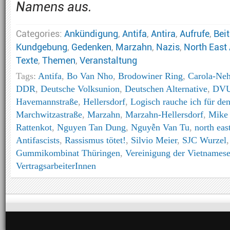
Namens aus.
Categories:
Ankündigung
,
Antifa
,
Antira
,
Aufrufe
,
Bei
Kundgebung
,
Gedenken
,
Marzahn
,
Nazis
,
North East 
Texte
,
Themen
,
Veranstaltung
Tags:
Antifa
,
Bo Van Nho
,
Brodowiner Ring
,
Carola-Neh
DDR
,
Deutsche Volksunion
,
Deutschen Alternative
,
DV
Havemannstraße
,
Hellersdorf
,
Logisch rauche ich für de
Marchwitzastraße
,
Marzahn
,
Marzahn-Hellersdorf
,
Mike 
Rattenkot
,
Nguyen Tan Dung
,
Nguyễn Van Tu
,
north east
Antifascists
,
Rassismus tötet!
,
Silvio Meier
,
SJC Wurzel
Gummikombinat Thüringen
,
Vereinigung der Vietnamese
VertragsarbeiterInnen