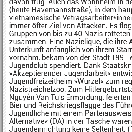
davon trug. Auch das Wohnheim in de
(heute Havemannstraße), in dem hau
vietnamesische Vetragsarbeiter*inne
immer öfter Ziel von Attacken. Es fl
Gruppen von bis zu 40 Nazis rotteten
zusammen. Eine Naziclique, die ihre A
Unterkunft anfänglich von ihrem St
vornahm, bekam von der Stadt 1991 
Jugendclub spendiert. Dank Staatskn
»Akzeptierender Jugendarbeit« entwic
Jugendfreizeitheim »Wurzel« zum reg
Nazistreichelzoo. Zum Hitlergeburtsta
Nguyễn Van Tu’s Ermordung, feierte
Bier und Reichskriegsflagge des Führ
Jugendliche mit einem Parteiausweis
Alternative« (DA) in der Tasche waren
Jugendeinrichtung keine Seltenheit. (