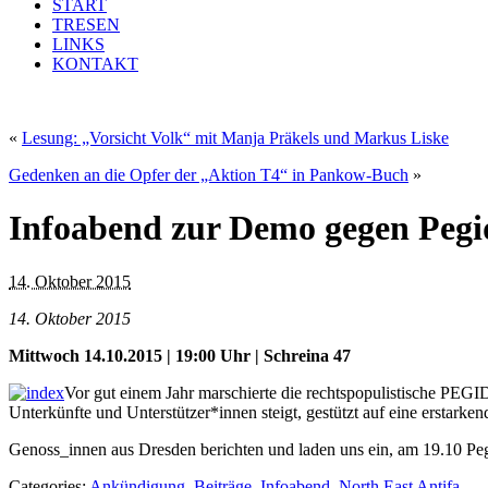
START
TRESEN
LINKS
KONTAKT
«
Lesung: „Vorsicht Volk“ mit Manja Präkels und Markus Liske
Gedenken an die Opfer der „Aktion T4“ in Pankow-Buch
»
Infoabend zur Demo gegen Pegi
14. Oktober 2015
14. Oktober 2015
Mittwoch 14.10.2015 | 19:00 Uhr | Schreina 47
Vor gut einem Jahr marschierte die rechtspopulistische PEGI
Unterkünfte und Unterstützer*innen steigt, gestützt auf eine erstark
Genoss_innen aus Dresden berichten und laden uns ein, am 19.10 Peg
Categories:
Ankündigung
,
Beiträge
,
Infoabend
,
North East Antifa