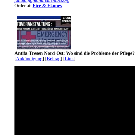
fantifa.fightandremember.org
Order at:
Fire & Flames
Antifa-Tresen Nord-Ost: Wo sind die Probleme der Pflege?
[
Ankündigung
] [
Beitrag
] [
Link
]