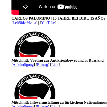
CARLOS PALOMINO | 15 JAHRE BEI DIR // 15 AÑO
[
LeftSide.Media
] | [
YouTube
]
Mitschnitt: Vortrag zur Antikriegsbewegung in Russland
[
Ankündigung
] [
Beitrag
] [
Link
]
Mitschnitt: Infoveranstaltung zu türkischem Nationalismu
[
Ankündigung
] [
Beitrag
] [
Link
]