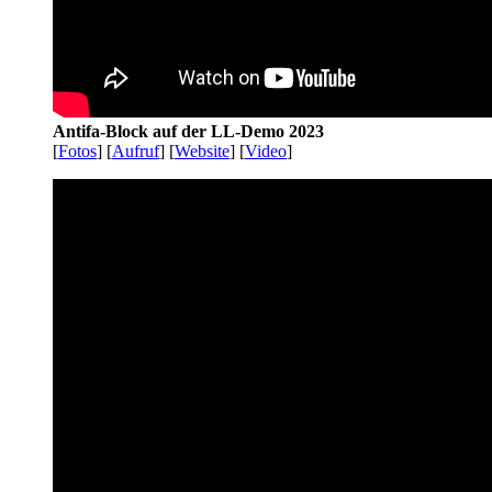
Antifa-Block auf der LL-Demo 2023
[
Fotos
] [
Aufruf
] [
Website
] [
Video
]