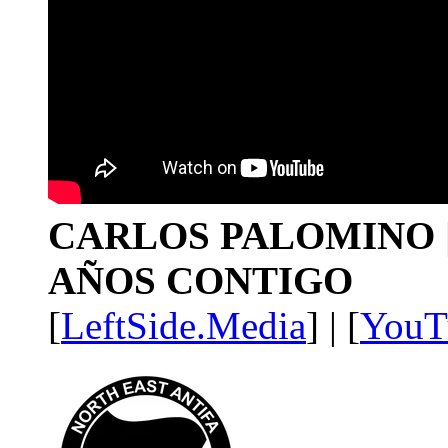
CARLOS PALOMINO | 1
AÑOS CONTIGO
[
LeftSide.Media
] | [
YouT