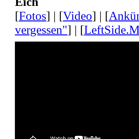
Eich
[
Fotos
] | [
Video
] | [
Ankü
vergessen"
] | [
LeftSide.M