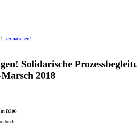
11. zermatschen!
digen! Solidarische Prozessbeglei
-Marsch 2018
aum B306
n durch