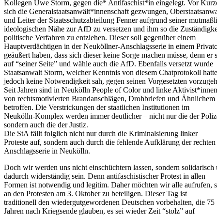
Kollegen Uwe Storm, gegen die* Antifaschist*in eingelegt. Vor Kur
sich die Generalstaatsanwält*innenschaft gezwungen, Oberstaatsanwa
und Leiter der Staatsschutzabteilung Fenner aufgrund seiner mutmaßl
ideologischen Nähe zur AfD zu versetzen und ihm so die Zuständigkei
politische Verfahren zu entziehen. Dieser soll gegenüber einem
Hauptverdächtigen in der Neuköllner-Anschlagsserie in einem Privat
geäußert haben, dass sich dieser keine Sorge machen müsse, denn er 
auf “seiner Seite” und wähle auch die AfD. Ebenfalls versetzt wurde
Staatsanwalt Storm, welcher Kenntnis von diesem Chatprotokoll hatte
jedoch keine Notwendigkeit sah, gegen seinen Vorgesetzten vorzugeh
Seit Jahren sind in Neukölln People of Color und linke Aktivist*inne
von rechtsmotivierten Brandanschlägen, Drohbriefen und Ähnlichem
betroffen. Die Verstrickungen der staatlichen Institutionen im
Neukölln-Komplex werden immer deutlicher – nicht nur die der Poliz
sondern auch die der Justiz.
Die StA fällt folglich nicht nur durch die Kriminalsierung linker
Proteste auf, sondern auch durch die fehlende Aufklärung der rechten
Anschlagsserie in Neukölln.
Doch wir werden uns nicht einschüchtern lassen, sondern solidarisch
dadurch widerständig sein. Denn antifaschistischer Protest in allen
Formen ist notwendig und legitim. Daher möchten wir alle aufrufen, s
an den Protesten am 3. Oktober zu beteiligen. Dieser Tag ist
traditionell den wiedergutgewordenen Deutschen vorbehalten, die 75
Jahren nach Kriegsende glauben, es sei wieder Zeit “stolz” auf