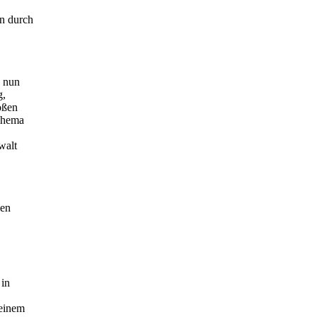
n durch
* nun
g,
oßen
Schema
walt
gen
 in
seinem