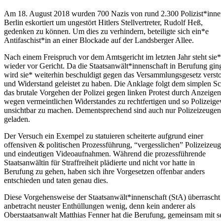
Am 18. August 2018 wurden 700 Nazis von rund 2.300 Polizist*inne
Berlin eskortiert um ungestört Hitlers Stellvertreter, Rudolf Heß,
gedenken zu können. Um dies zu verhindern, beteiligte sich ein*e
Antifaschist*in an einer Blockade auf der Landsberger Allee.
Nach einem Freispruch vor dem Amtsgericht im letzten Jahr steht sie
wieder vor Gericht. Da die Staatsanwält*innenschaft in Berufung gin
wird sie* weiterhin beschuldigt gegen das Versammlungsgesetz verst
und Widerstand geleistet zu haben. Die Anklage folgt dem simplen 
das brutale Vorgehen der Polizei gegen linken Protest durch Anzeigen
wegen vermeintlichen Widerstandes zu rechtfertigen und so Polizeige
unsichtbar zu machen. Dementsprechend sind auch nur Polizeizeugen
geladen.
Der Versuch ein Exempel zu statuieren scheiterte aufgrund einer
offensiven & politischen Prozessführung, “vergesslichen” Polizeizeu
und eindeutigen Videoaufnahmen. Während die prozessführende
Staatsanwältin für Straffreiheit plädierte und nicht vor hatte in
Berufung zu gehen, haben sich ihre Vorgesetzen offenbar anders
entschieden und taten genau dies.
Diese Vorgehensweise der Staatsanwält*innenschaft (StA) überrascht
anbetracht neuster Enthüllungen wenig, denn kein anderer als
Oberstaatsanwalt Matthias Fenner hat die Berufung, gemeinsam mit 