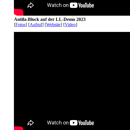
Antifa-Block auf der LL-Demo 2023
[
Fotos
] [
Aufruf
] [
Website
] [
Video
]