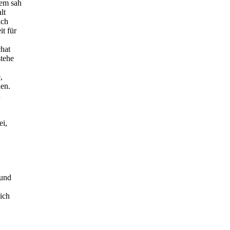
zem sah
lt
ich
t für
chat
stehe
,
en.
n
ei,
 und
ich