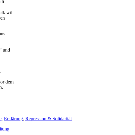
aft
lk will
ren
uns
” und
d
vor dem
n.
e
,
Erklärung
,
Repression & Solidarität
itung