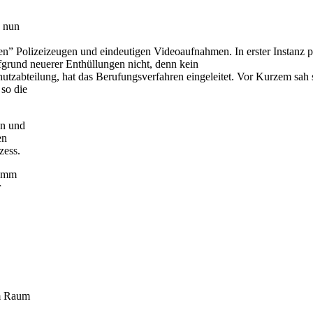
* nun
” Polizeizeugen und eindeutigen Videoaufnahmen. In erster Instanz plädi
fgrund neuerer Enthüllungen nicht, denn kein
chutzabteilung, hat das Berufungsverfahren eingeleitet. Vor Kurzem sa
so die
on und
en
zess.
Komm
r
im Raum