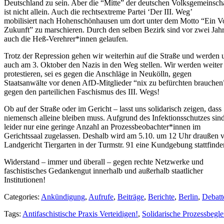
Deutschland zu sein. Aber die “Mitte” der deutschen Volksgemeinsch
ist nicht allein. Auch die rechtsextreme Partei ‘Der
III
. Weg’
mobilisiert nach Hohenschönhausen um dort unter dem Motto “Ein Vo
Zukunft” zu marschieren. Durch den selben Bezirk sind vor zwei Jah
auch die Heß-Verehrer*innen gelaufen.
Trotz der Repression gehen wir weiterhin auf die Straße und werden 
auch am 3. Oktober den Nazis in den Weg stellen. Wir werden weiter
protestieren, sei es gegen die Anschläge in Neukölln, gegen
Staatsanwälte vor denen AfD-Mitglieder “nix zu befürchten brauchen
gegen den parteilichen Faschismus des
III
. Wegs!
Ob auf der Straße oder im Gericht – lasst uns solidarisch zeigen, dass
niemensch alleine bleiben muss. Aufgrund des Infektionsschutzes sin
leider nur eine geringe Anzahl an Prozessbeobachter*innen im
Gerichtssaal zugelassen. Deshalb wird am 5.10. um 12 Uhr draußen 
Landgericht Tiergarten in der Turmstr. 91 eine Kundgebung stattfinde
Widerstand – immer und überall – gegen rechte Netzwerke und
faschistisches Gedankengut innerhalb und außerhalb staatlicher
Institutionen!
Categories:
Ankündigung
,
Aufrufe
,
Beiträge
,
Berichte
,
Berlin
,
Debatt
Tags:
Antifaschistische Praxis Verteidigen!
,
Solidarische Prozessbegle