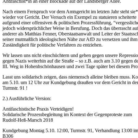
Antifaschist*in an einer Blockade auf der Landsberger Allee.
Nach einem Freispruch vor dem Amtsgericht im letzten Jahr steht sie
wieder vor Gericht. Der Versuch ein Exempel zu statuieren scheiterte
aufgrund einer offensiven & politischen Prozessführung, “vergesslichen
jedoch widersprüchlicher Weise in Berufung. Doch das überrascht au
anderer als Matthias Fenner, Oberstaatsanwalt und Leiter der Staatss
seiner mutmaßlich ideologischen Nähe zur AfD zu versetzen und ihm 
Zuständigkeit für politische Verfahren zu entziehen.
Wir lassen uns nicht einschüchtern und gehen gegen unsere Repressi
gegen Nazis weiterhin auf die Straße – so z.B. auch am 3.10 gegen d
III
. Weg in Hohenhschönhausen und zwei Tage später bei diesem Pro
Lasst uns solidarisch zeigen, dass niemensch alleine bleiben muss. 
am 5.10. um 12 Uhr zur Kundgebung draußen vor dem Gericht in de
Turmstr. 91 !
2.) Ausführliche Version:
Antifaschistische Praxis Verteidigen!
Solidarische Prozessbegleitung im Kontext der Gegenproteste zum
Rudolf-Heß-Marsch 2018
Kundgebung Montag 5.10. 12:00, Turmstr. 91, Verhandlung 13:00 
B306