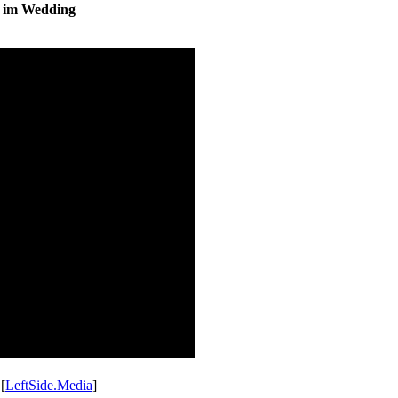
s im Wedding
 [
LeftSide.Media
]