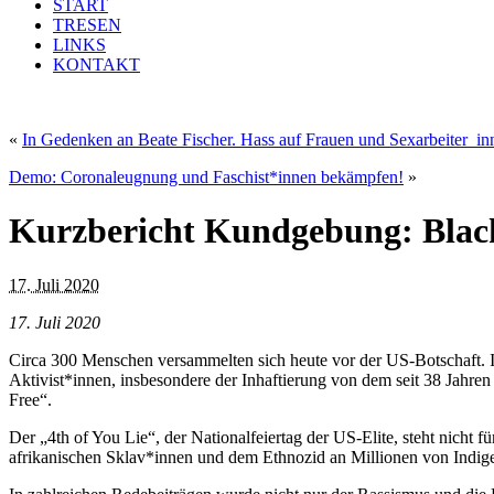
START
TRESEN
LINKS
KONTAKT
«
In Gedenken an Beate Fischer. Hass auf Frauen und Sexarbeiter_inn
Demo: Coronaleugnung und Faschist*innen bekämpfen!
»
Kurzbericht Kundgebung: Black
17. Juli 2020
17. Juli 2020
Circa 300 Menschen versammelten sich heute vor der US-Botschaft. In
Aktivist*innen, insbesondere der Inhaftierung von dem seit 38 Jahre
Free“.
Der „4th of You Lie“, der Nationalfeiertag der US-Elite, steht nicht
afrikanischen Sklav*innen und dem Ethnozid an Millionen von Indig