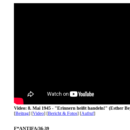
Video: 8. Mai 1945 - "Erinnern heißt handeln!" (Esther Be
[
Beitrag
] [
Video
] [
Bericht & Fotos
] [
Aufruf
]
F*ANTIFA/36-39