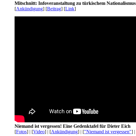
Mitschnitt: Infoveranstaltung zu türkischem Nationalismu
[
Ankündigung
] [
Beitrag
] [
Link
]
Niemand ist vergessen! Eine Gedenktafel für Dieter Eich
[
Fotos
] | [
Video
] | [
Ankündigung
] | [
"Niemand ist vergessen"
] |