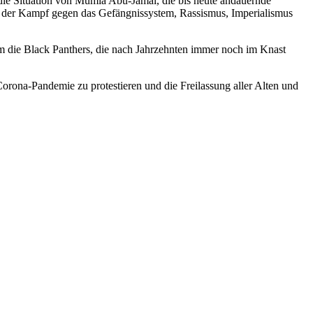
die Situation von Mumia Abu-Jamal, die bis heute andauernde
ss der Kampf gegen das Gefängnissystem, Rassismus, Imperialismus
m die Black Panthers, die nach Jahrzehnten immer noch im Knast
rona-Pandemie zu protestieren und die Freilassung aller Alten und