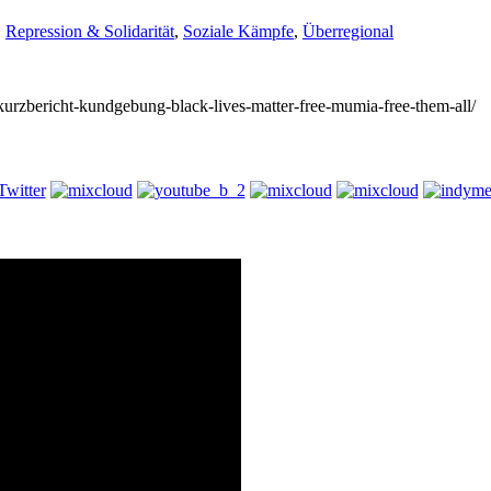
,
Repression & Solidarität
,
Soziale Kämpfe
,
Überregional
/kurzbericht-kundgebung-black-lives-matter-free-mumia-free-them-all/