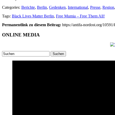
Categories:
Berichte
,
Berlin
,
Gedenken
,
International
,
Presse
,
Region
Tags:
Black Lives Matter Berlin
,
Free Mumia – Free Them All!
Permanentlink zu diesem Beitrag:
https://antifa-nordost.org/10591
ONLINE MEDIA
Suchen