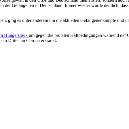
 Polizeigewalt in den USA und Deutschland thematisiert, sondern auch 
uation der Gefangenen in Deutschland. Immer wieder wurde deutlich, da
nien, ging es unter anderem um die aktuellen Gefangenenkämpfe und u
im Hungerstreik
um gegen die brutalen Haftbedingungen während der Co
ein Drittel an Corona erkrankt.