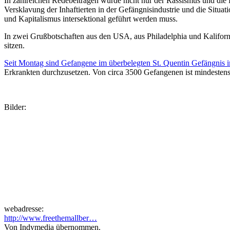
In zahlreichen Redebeiträgen wurde nicht nur der Rassismus und die
Versklavung der Inhaftierten in der Gefängnisindustrie und die Sit
und Kapitalismus intersektional geführt werden muss.
In zwei Grußbotschaften aus den USA, aus Philadelphia und Kalifor
sitzen.
Seit Montag sind Gefangene im überbelegten St. Quentin Gefängnis 
Erkrankten durchzusetzen. Von circa 3500 Gefangenen ist mindestens 
Bilder:
webadresse:
http://www.freethemallber…
Von Indymedia übernommen.