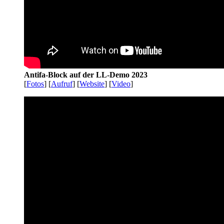
Antifa-Block auf der LL-Demo 2023
[
Fotos
] [
Aufruf
] [
Website
] [
Video
]